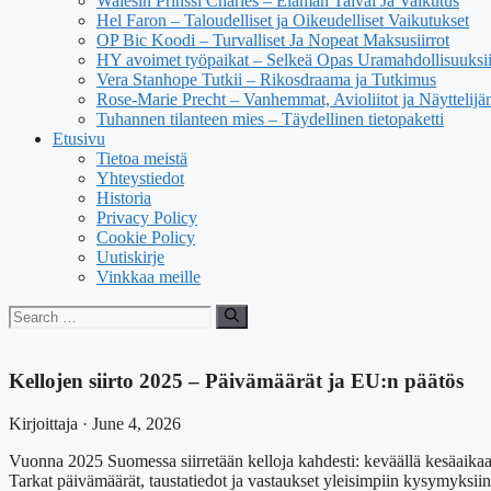
Walesin Prinssi Charles – Elämän Taival Ja Vaikutus
Hel Faron – Taloudelliset ja Oikeudelliset Vaikutukset
OP Bic Koodi – Turvalliset Ja Nopeat Maksusiirrot
HY avoimet työpaikat – Selkeä Opas Uramahdollisuuksi
Vera Stanhope Tutkii – Rikosdraama ja Tutkimus
Rose-Marie Precht – Vanhemmat, Avioliitot ja Näyttelijä
Tuhannen tilanteen mies – Täydellinen tietopaketti
Etusivu
Tietoa meistä
Yhteystiedot
Historia
Privacy Policy
Cookie Policy
Uutiskirje
Vinkkaa meille
Search
for:
Kellojen siirto 2025 – Päivämäärät ja EU:n päätös
Kirjoittaja · June 4, 2026
Vuonna 2025 Suomessa siirretään kelloja kahdesti: keväällä kesäaikaa
Tarkat päivämäärät, taustatiedot ja vastaukset yleisimpiin kysymyksii