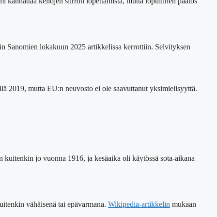
i kannattaa kellojen siirron lopettamista, mutta lopullinen päätös
gin Sanomien lokakuun 2025 artikkelissa kerrottiin. Selvityksen
ällä 2019, mutta EU:n neuvosto ei ole saavuttanut yksimielisyyttä.
n kuitenkin jo vuonna 1916, ja kesäaika oli käytössä sota-aikana
 kuitenkin vähäisenä tai epävarmana.
Wikipedia-artikkelin
mukaan