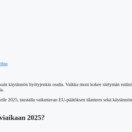
eihin
 kuin käytännön hyötyjenkin osalta. Vaikka moni kokee siirtymän rutiinin
la.
delle 2025, taustalla vaikuttavan EU-päätöksen tilanteen sekä käytännön
lviaikaan 2025?