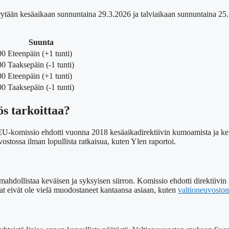
siirrytään kesäaikaan sunnuntaina 29.3.2026 ja talviaikaan sunnuntaina 2
Suunta
00
Eteenpäin (+1 tunti)
00
Taaksepäin (-1 tunti)
00
Eteenpäin (+1 tunti)
00
Taaksepäin (-1 tunti)
ös tarkoittaa?
 EU-komissio ehdotti vuonna 2018 kesäaikadirektiivin kumoamista ja kel
tossa ilman lopullista ratkaisua, kuten Ylen raportoi.
 mahdollistaa keväisen ja syksyisen siirron. Komissio ehdotti direktiivi
at eivät ole vielä muodostaneet kantaansa asiaan, kuten
valtioneuvoston