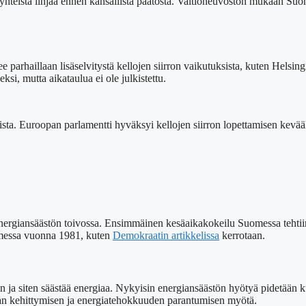
 yhteistä linjaa ennen kansallista päätöstä. Valtioneuvoston mukaan Suom
 parhaillaan lisäselvitystä kellojen siirron vaikutuksista, kuten Helsin
si, mutta aikataulua ei ole julkistettu.
sista. Euroopan parlamentti hyväksyi kellojen siirron lopettamisen kevä
 energiansäästön toivossa. Ensimmäinen kesäaikakokeilu Suomessa tehtii
omessa vuonna 1981, kuten
Demokraatin artikkelissa
kerrotaan.
aan ja siten säästää energiaa. Nykyisin energiansäästön hyötyä pidetään
ikan kehittymisen ja energiatehokkuuden parantumisen myötä.