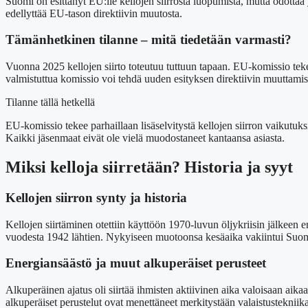
Suomi on esittänyt EU:lle kellojen siirrosta luopumista, mutta odottaa
edellyttää EU-tason direktiivin muutosta.
Tämänhetkinen tilanne – mitä tiedetään varmasti?
Vuonna 2025 kellojen siirto toteutuu tuttuun tapaan. EU-komissio tekee
valmistuttua komissio voi tehdä uuden esityksen direktiivin muuttamisek
Tilanne tällä hetkellä
EU-komissio tekee parhaillaan lisäselvitystä kellojen siirron vaikutuk
Kaikki jäsenmaat eivät ole vielä muodostaneet kantaansa asiasta.
Miksi kelloja siirretään? Historia ja syyt
Kellojen siirron synty ja historia
Kellojen siirtäminen otettiin käyttöön 1970-luvun öljykriisin jälkeen
vuodesta 1942 lähtien. Nykyiseen muotoonsa kesäaika vakiintui Su
Energiansäästö ja muut alkuperäiset perusteet
Alkuperäinen ajatus oli siirtää ihmisten aktiivinen aika valoisaan aik
alkuperäiset perustelut ovat menettäneet merkitystään valaistustekni