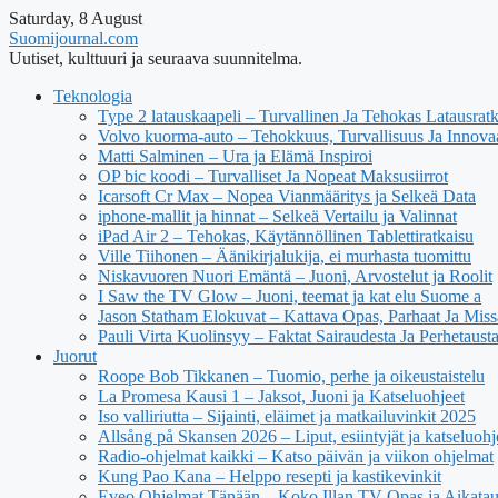
Saturday, 8 August
Suomijournal.com
Uutiset, kulttuuri ja seuraava suunnitelma.
Teknologia
Type 2 latauskaapeli – Turvallinen Ja Tehokas Latausrat
Volvo kuorma-auto – Tehokkuus, Turvallisuus Ja Innova
Matti Salminen – Ura ja Elämä Inspiroi
OP bic koodi – Turvalliset Ja Nopeat Maksusiirrot
Icarsoft Cr Max – Nopea Vianmääritys ja Selkeä Data
iphone-mallit ja hinnat – Selkeä Vertailu ja Valinnat
iPad Air 2 – Tehokas, Käytännöllinen Tablettiratkaisu
Ville Tiihonen – Äänikirjalukija, ei murhasta tuomittu
Niskavuoren Nuori Emäntä – Juoni, Arvostelut ja Roolit
I Saw the TV Glow – Juoni, teemat ja kat elu Suome a
Jason Statham Elokuvat – Kattava Opas, Parhaat Ja Mis
Pauli Virta Kuolinsyy – Faktat Sairaudesta Ja Perhetausta
Juorut
Roope Bob Tikkanen – Tuomio, perhe ja oikeustaistelu
La Promesa Kausi 1 – Jaksot, Juoni ja Katseluohjeet
Iso valliriutta – Sijainti, eläimet ja matkailuvinkit 2025
Allsång på Skansen 2026 – Liput, esiintyjät ja katseluohj
Radio-ohjelmat kaikki – Katso päivän ja viikon ohjelmat
Kung Pao Kana – Helppo resepti ja kastikevinkit
Eveo Ohjelmat Tänään – Koko Illan TV-Opas ja Aikatau