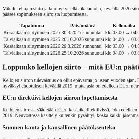
Mikäli kellojen siirto jatkuu nykyisellä aikataululla, keväällä 2026 
pääsee sopimukseen siirroista luopumisesta.
Tapahtuma
Päivämäärä
Kellonaika
Kesäaikaan siirtyminen 2025
30.3.2025 sunnuntai
klo 03.00 → 04.
Talviaikaan siirtyminen 2025
26.10.2025 sunnuntai
klo 04.00 → 03.
Kesäaikaan siirtyminen 2026
29.3.2026 sunnuntai
klo 03.00 → 04.
Talviaikaan siirtyminen 2026
25.10.2026 sunnuntai
klo 04.00 → 03.
Loppuuko kellojen siirto – mitä EU:n päät
Kellojen siirron tulevaisuus on ollut epävarma jo usean vuoden ajan.
hyväksyi ehdotuksen keväällä 2019, mutta asia on edelleen EU:n neuvos
EU:n direktiivi kellojen siirron lopettamisesta
Kellojen siirrosta säädetään EU:n kesäaikadirektiivissä, joka edelleen
2019. Neuvostossa käsittely kuitenkin pysähtyi, koska kaikki jäsenma
Suomen kanta ja kansallinen päätöksenteko