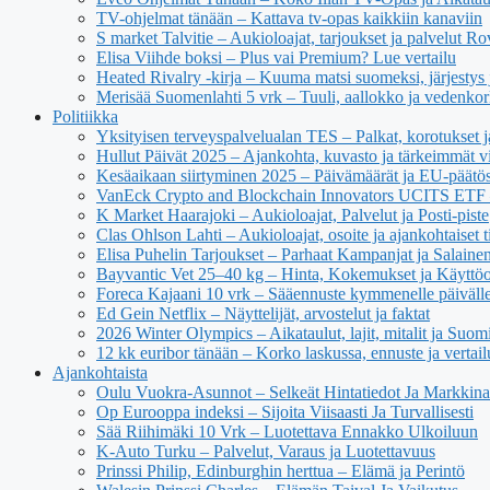
TV-ohjelmat tänään – Kattava tv-opas kaikkiin kanaviin
S market Talvitie – Aukioloajat, tarjoukset ja palvelut R
Elisa Viihde boksi – Plus vai Premium? Lue vertailu
Heated Rivalry -kirja – Kuuma matsi suomeksi, järjestys 
Merisää Suomenlahti 5 vrk – Tuuli, aallokko ja vedenko
Politiikka
Yksityisen terveyspalvelualan TES – Palkat, korotukset 
Hullut Päivät 2025 – Ajankohta, kuvasto ja tärkeimmät v
Kesäaikaan siirtyminen 2025 – Päivämäärät ja EU-päätö
VanEck Crypto and Blockchain Innovators UCITS ETF – 
K Market Haarajoki – Aukioloajat, Palvelut ja Posti-piste
Clas Ohlson Lahti – Aukioloajat, osoite ja ajankohtaiset t
Elisa Puhelin Tarjoukset – Parhaat Kampanjat ja Salaine
Bayvantic Vet 25–40 kg – Hinta, Kokemukset ja Käyttöo
Foreca Kajaani 10 vrk – Sääennuste kymmenelle päiväll
Ed Gein Netflix – Näyttelijät, arvostelut ja faktat
2026 Winter Olympics – Aikataulut, lajit, mitalit ja Suom
12 kk euribor tänään – Korko laskussa, ennuste ja vertail
Ajankohtaista
Oulu Vuokra-Asunnot – Selkeät Hintatiedot Ja Markkina
Op Eurooppa indeksi – Sijoita Viisaasti Ja Turvallisesti
Sää Riihimäki 10 Vrk – Luotettava Ennakko Ulkoiluun
K-Auto Turku – Palvelut, Varaus ja Luotettavuus
Prinssi Philip, Edinburghin herttua – Elämä ja Perintö