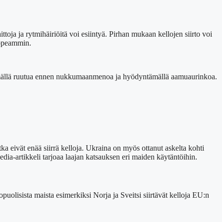
ttoja ja rytmihäiriöitä voi esiintyä. Pirhan mukaan kellojen siirto voi
nopeammin.
lttämällä ruutua ennen nukkumaanmenoa ja hyödyntämällä aamuaurinkoa.
otka eivät enää siirrä kelloja. Ukraina on myös ottanut askelta kohti
ia-artikkeli tarjoaa laajan katsauksen eri maiden käytäntöihin.
olisista maista esimerkiksi Norja ja Sveitsi siirtävät kelloja EU:n