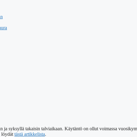
in
nura
n ja syksyllä takaisin talviaikaan. Käytäntö on ollut voimassa vuosik
n löydät
tästä artikkelista
.