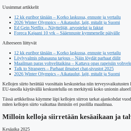
Uusimmat artikkelit
12 kk euribor tänään – Korko laskussa, ennuste ja vertailu
2026 Winter Olympics – Aikataulut, lajit, mitalit ja Suomi
Ed Gein Netflix – Näyttelijät, arvostelut ja faktat
Foreca Kajaani 10 vrk – Sääennuste kymmenelle päivälle
Aiheeseen liittyvät
12 kk euribor tänään – Korko laskussa, ennuste ja vertailu
Löylyvalmis pihasauna tarjous – Näin löydät parhaat diilit
Maailman paras vohvelitaikina – Kattava opas rapeisiin vohvel
Talk to Strangers – Parhaat ilmaiset chat-sivustot 2025
2026 Winter Olympics – Aikataulut, lajit, mitalit ja Suomi
Kellojen siirto herättää vuosittain keskustelua niin terveysvaikutusten
EU-tasolla käytävällä keskustelulla on merkitystä koko unionin alueel
Tässä artikkelissa käymme läpi kellojen siirron tarkat ajankohdat vuo
miten kellojen siirto vaikuttaa ihmisiin eri puolilla maailmaa.
Milloin kelloja siirretään kesäaikaan ja ta
Kesäaika 2025