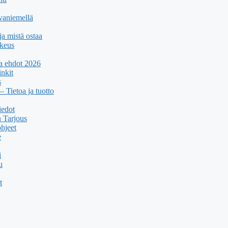
ovaniemellä
ja mistä ostaa
rkeus
ja ehdot 2026
inkit
s
Tietoa ja tuotto
iedot
n Tarjous
hjeet
e
i
u
t