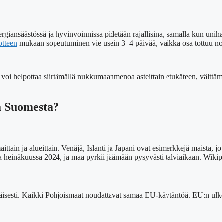
ergiansäästössä ja hyvinvoinnissa pidetään rajallisina, samalla kun unihai
otteen
mukaan sopeutuminen vie usein 3–4 päivää, vaikka osa tottuu 
miä voi helpottaa siirtämällä nukkumaanmenoa asteittain etukäteen, vä
aa Suomesta?
ittain ja alueittain. Venäjä, Islanti ja Japani ovat esimerkkejä maista, j
 heinäkuussa 2024, ja maa pyrkii jäämään pysyvästi talviaikaan. Wikiped
isesti. Kaikki Pohjoismaat noudattavat samaa EU-käytäntöä. EU:n ulkopu