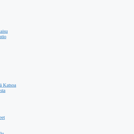
kaisu
atio
sä Katsoa
sta
eet
lu