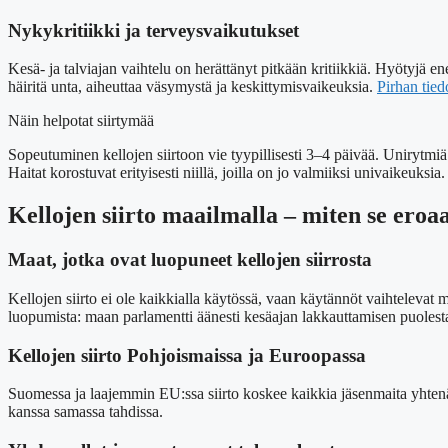
Nykykritiikki ja terveysvaikutukset
Kesä- ja talviajan vaihtelu on herättänyt pitkään kritiikkiä. Hyötyjä en
häiritä unta, aiheuttaa väsymystä ja keskittymisvaikeuksia.
Pirhan tied
Näin helpotat siirtymää
Sopeutuminen kellojen siirtoon vie tyypillisesti 3–4 päivää. Uniryt
Haitat korostuvat erityisesti niillä, joilla on jo valmiiksi univaikeuksia.
Kellojen siirto maailmalla – miten se ero
Maat, jotka ovat luopuneet kellojen siirrosta
Kellojen siirto ei ole kaikkialla käytössä, vaan käytännöt vaihtelevat ma
luopumista: maan parlamentti äänesti kesäajan lakkauttamisen puolesta
Kellojen siirto Pohjoismaissa ja Euroopassa
Suomessa ja laajemmin EU:ssa siirto koskee kaikkia jäsenmaita yhtenä
kanssa samassa tahdissa.