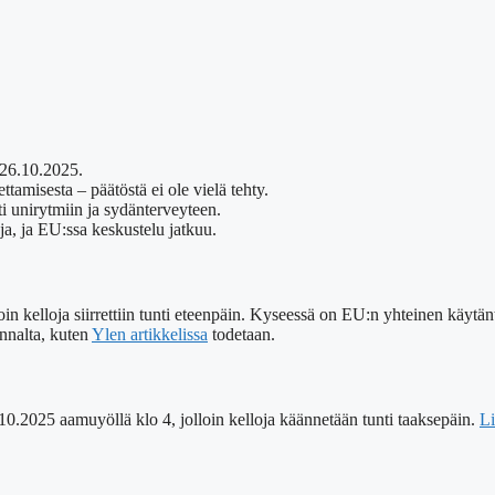
 26.10.2025.
ttamisesta – päätöstä ei ole vielä tehty.
ti unirytmiin ja sydänterveyteen.
oja, ja EU:ssa keskustelu jatkuu.
oin kelloja siirrettiin tunti eteenpäin. Kyseessä on EU:n yhteinen käyt
annalta, kuten
Ylen artikkelissa
todetaan.
.10.2025 aamuyöllä klo 4, jolloin kelloja käännetään tunti taaksepäin.
Li