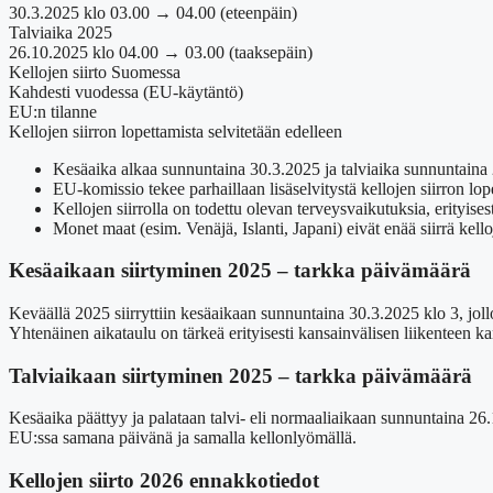
30.3.2025 klo 03.00 → 04.00 (eteenpäin)
Talviaika 2025
26.10.2025 klo 04.00 → 03.00 (taaksepäin)
Kellojen siirto Suomessa
Kahdesti vuodessa (EU-käytäntö)
EU:n tilanne
Kellojen siirron lopettamista selvitetään edelleen
Kesäaika alkaa sunnuntaina 30.3.2025 ja talviaika sunnuntaina
EU-komissio tekee parhaillaan lisäselvitystä kellojen siirron lope
Kellojen siirrolla on todettu olevan terveysvaikutuksia, erityises
Monet maat (esim. Venäjä, Islanti, Japani) eivät enää siirrä kell
Kesäaikaan siirtyminen 2025 – tarkka päivämäärä
Keväällä 2025 siirryttiin kesäaikaan sunnuntaina 30.3.2025 klo 3, joll
Yhtenäinen aikataulu on tärkeä erityisesti kansainvälisen liikenteen k
Talviaikaan siirtyminen 2025 – tarkka päivämäärä
Kesäaika päättyy ja palataan talvi- eli normaaliaikaan sunnuntaina 26
EU:ssa samana päivänä ja samalla kellonlyömällä.
Kellojen siirto 2026 ennakkotiedot