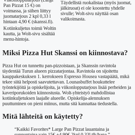
Täydellistä ruokalistaa (myös juomat,
Pan Pizzat 15 €) on
jälkiruoat) ei ole koostettu yhdelle
voimassa, ja siihen liittyy
sivulle; Wolt-sivu näyttää osan
juomatarjous 2 kpl 0,33 l
valikoimasta.
hintaan 4,90 € (skanssi.fi).
Kotiinkuljetus toimii Woltin
kautta, ja Wolt-sivu sisältää
menu-hintoja.
Miksi Pizza Hut Skanssi on kiinnostava?
Pizza Hut on tunnettu pan-pizzoistaan, ja Skanssin ravintola
täydentää Turun alueen pizzatarjontaa. Ravintola on sijoitettu
kauppakeskuksen 1. kerrokseen Espresso Housea vastapäätä, mikä
tekee siitä helposti saavutettavan. Lounasbuffet houkuttelee
työntekijöitä ja opiskelijoita, ja viikonlopputarjous lisää perheiden ja
kaveriporukoiden kiinnostusta. Wolt-yhteistyö mahdollistaa
kotiinkuljetuksen laajalle alueelle. Opiskelija-alennuksen
puuttuminen on pieni miinus, mutta sitä kannattaa tiedustella.
Mitä lähteitä on käytetty?
“Kaikki Favorites* Large Pan Pizzat lauantaina ja
sunnuntaina vain 15€ +4,90€ 2kpl 0,33l tlk/hana.”