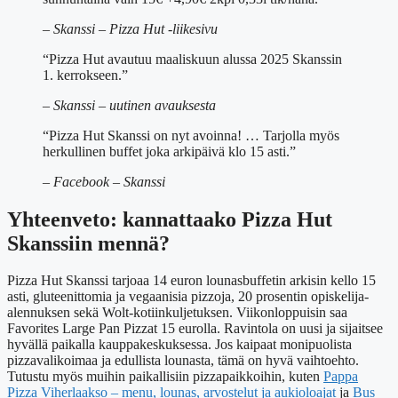
– Skanssi – Pizza Hut -liikesivu
“Pizza Hut avautuu maaliskuun alussa 2025 Skanssin
1. kerrokseen.”
– Skanssi – uutinen avauksesta
“Pizza Hut Skanssi on nyt avoinna! … Tarjolla myös
herkullinen buffet joka arkipäivä klo 15 asti.”
– Facebook – Skanssi
Yhteenveto: kannattaako Pizza Hut
Skanssiin mennä?
Pizza Hut Skanssi tarjoaa 14 euron lounasbuffetin arkisin kello 15
asti, gluteenittomia ja vegaanisia pizzoja, 20 prosentin opiskelija-
alennuksen sekä Wolt-kotiinkuljetuksen. Viikonloppuisin saa
Favorites Large Pan Pizzat 15 eurolla. Ravintola on uusi ja sijaitsee
hyvällä paikalla kauppakeskuksessa. Jos kaipaat monipuolista
pizzavalikoimaa ja edullista lounasta, tämä on hyvä vaihtoehto.
Tutustu myös muihin paikallisiin pizzapaikkoihin, kuten
Pappa
Pizza Viherlaakso – menu, lounas, arvostelut ja aukioloajat
ja
Bus