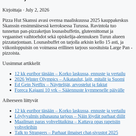
Kirjoittaja · July 2, 2026
Pizza Hut Skanssi avasi ovensa maaliskuussa 2025 kauppakeskus
Skanssin ensimmäisessä kerroksessa Turussa. Ravintola tuo
tunnetun pan-pizzaketjun lounasbuffetin, gluteenittomat ja
vegaaniset vaihtoehdot sekä opiskelija-alennuksen Turun alueen
pizzatarjontaan. Lounasbuffet on tarjolla arkisin kello 15 asti, ja
viikonloppuisin on voimassa erillinen tarjous suosituista Large Pan -
pizzoista.
Uusimmat artikkelit
12 kk euribor tänään – Korko laskussa, ennuste ja vertailu
2026 Winter Olympics – Aikataulut, lajit, mitalit ja Suomi
Ed Gein Netflix – Näyttelijät, arvostelut ja faktat
Foreca Kajaani 10 vrk – Sääennuste kymmenelle päivälle
Aiheeseen liittyvät
12 kk euribor tänään – Korko laskussa, ennuste ja vertailu
Löylyvalmis pihasauna tarjous – Näin löydät parhaat diilit
Maailman paras vohvelitaikina – Kattava opas rapeisiin
vohveleihin
Talk to Strangers – Parhaat ilmaiset chat-sivustot 2025