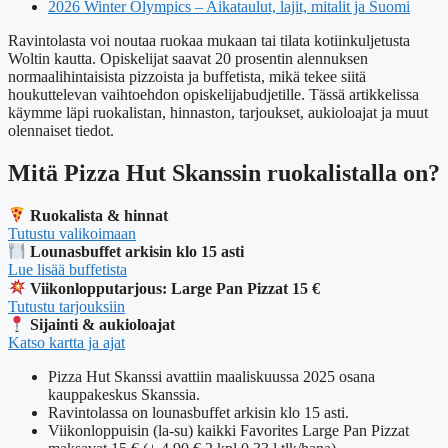
2026 Winter Olympics – Aikataulut, lajit, mitalit ja Suomi
Ravintolasta voi noutaa ruokaa mukaan tai tilata kotiinkuljetusta
Woltin kautta. Opiskelijat saavat 20 prosentin alennuksen
normaalihintaisista pizzoista ja buffetista, mikä tekee siitä
houkuttelevan vaihtoehdon opiskelijabudjetille. Tässä artikkelissa
käymme läpi ruokalistan, hinnaston, tarjoukset, aukioloajat ja muut
olennaiset tiedot.
Mitä Pizza Hut Skanssin ruokalistalla on?
Ruokalista & hinnat
Tutustu valikoimaan
Lounasbuffet arkisin klo 15 asti
Lue lisää buffetista
Viikonlopputarjous: Large Pan Pizzat 15 €
Tutustu tarjouksiin
Sijainti & aukioloajat
Katso kartta ja ajat
Pizza Hut Skanssi avattiin maaliskuussa 2025 osana
kauppakeskus Skanssia.
Ravintolassa on lounasbuffet arkisin klo 15 asti.
Viikonloppuisin (la-su) kaikki Favorites Large Pan Pizzat