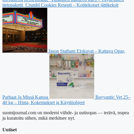
tietopaketti
Crumbl Cookies Resepti – Kotitekoiset jättikeksit
Jason Statham Elokuvat – Kattava Opas,
Parhaat Ja Missä Katsoa
Bayvantic Vet 25–
40 kg – Hinta, Kokemukset ja Käyttöohjeet
suomijournal.com on moderni viihde- ja uutisopas — terävä, nopea
ja kuratoitu siihen, mikä merkitsee nyt.
Uutiset