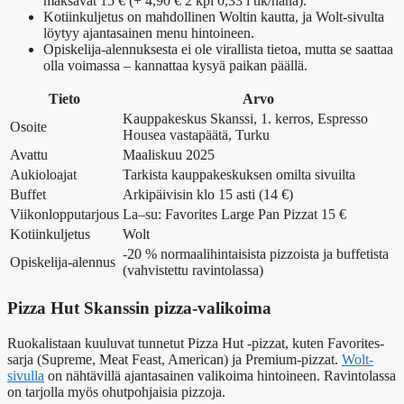
maksavat 15 € (+ 4,90 € 2 kpl 0,33 l tlk/hana).
Kotiinkuljetus on mahdollinen Woltin kautta, ja Wolt-sivulta
löytyy ajantasainen menu hintoineen.
Opiskelija-alennuksesta ei ole virallista tietoa, mutta se saattaa
olla voimassa – kannattaa kysyä paikan päällä.
Tieto
Arvo
Kauppakeskus Skanssi, 1. kerros, Espresso
Osoite
Housea vastapäätä, Turku
Avattu
Maaliskuu 2025
Aukioloajat
Tarkista kauppakeskuksen omilta sivuilta
Buffet
Arkipäivisin klo 15 asti (14 €)
Viikonlopputarjous
La–su: Favorites Large Pan Pizzat 15 €
Kotiinkuljetus
Wolt
-20 % normaalihintaisista pizzoista ja buffetista
Opiskelija-alennus
(vahvistettu ravintolassa)
Pizza Hut Skanssin pizza-valikoima
Ruokalistaan kuuluvat tunnetut Pizza Hut -pizzat, kuten Favorites-
sarja (Supreme, Meat Feast, American) ja Premium-pizzat.
Wolt-
sivulla
on nähtävillä ajantasainen valikoima hintoineen. Ravintolassa
on tarjolla myös ohutpohjaisia pizzoja.