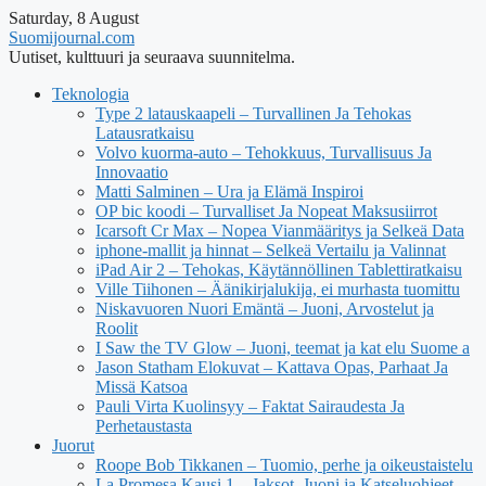
Saturday, 8 August
Suomijournal.com
Uutiset, kulttuuri ja seuraava suunnitelma.
Teknologia
Type 2 latauskaapeli – Turvallinen Ja Tehokas
Latausratkaisu
Volvo kuorma-auto – Tehokkuus, Turvallisuus Ja
Innovaatio
Matti Salminen – Ura ja Elämä Inspiroi
OP bic koodi – Turvalliset Ja Nopeat Maksusiirrot
Icarsoft Cr Max – Nopea Vianmääritys ja Selkeä Data
iphone-mallit ja hinnat – Selkeä Vertailu ja Valinnat
iPad Air 2 – Tehokas, Käytännöllinen Tablettiratkaisu
Ville Tiihonen – Äänikirjalukija, ei murhasta tuomittu
Niskavuoren Nuori Emäntä – Juoni, Arvostelut ja
Roolit
I Saw the TV Glow – Juoni, teemat ja kat elu Suome a
Jason Statham Elokuvat – Kattava Opas, Parhaat Ja
Missä Katsoa
Pauli Virta Kuolinsyy – Faktat Sairaudesta Ja
Perhetaustasta
Juorut
Roope Bob Tikkanen – Tuomio, perhe ja oikeustaistelu
La Promesa Kausi 1 – Jaksot, Juoni ja Katseluohjeet