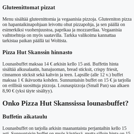
Gluteenittomat pizzat
Menu sisältää gluteenittomia ja vegaanisia pizzoja. Gluteeniton pizza
on hapantaikinapohjaan leivottu ohut pizzapohja, ja sen päällä on
esimerkiksi vuohenjuustoa, paprikaa ja mozzarellaa. Vegaanisia
vaihtoehtoja on myös saatavilla. Tarkka valikoima kannattaa
tarkistaa paikan päällä tai Woltista.
Pizza Hut Skanssin hinnasto
Lounasbuffet maksaa 14 € arkisin kello 15 asti. Buffetin hinta
sisältää alkusalaatin, hanajuoman, bread sticksit, crispy friesit,
cinnamon sticksit sekä kahvin ja teen. Lapsille (alle 12 v.) buffet
maksaa 1 € ikävuotta kohden. Sunnuntaisin buffet on 15 € ja tarjolla
on erillisiä suosittuja pizzoja. Lounaspizzoja (Small Pan) saa alkaen
8,90 € (yksi täyte sisältyy).
Onko Pizza Hut Skanssissa lounasbuffet?
Buffetin aikataulu
Lounasbuffet on tarjolla arkisin maanantaista perjantaihin kello 15
asti. Sunnuntaisin buffet on myös käytössä, mutta silloin hinta on 15