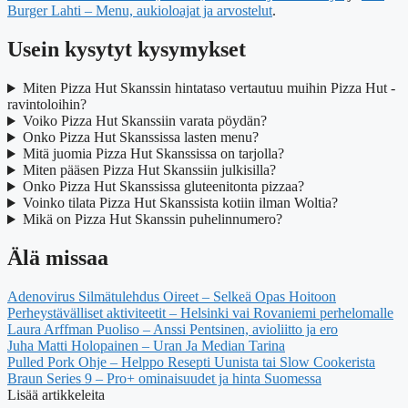
Burger Lahti – Menu, aukioloajat ja arvostelut
.
Usein kysytyt kysymykset
Miten Pizza Hut Skanssin hintataso vertautuu muihin Pizza Hut -
ravintoloihin?
Voiko Pizza Hut Skanssiin varata pöydän?
Onko Pizza Hut Skanssissa lasten menu?
Mitä juomia Pizza Hut Skanssissa on tarjolla?
Miten pääsen Pizza Hut Skanssiin julkisilla?
Onko Pizza Hut Skanssissa gluteenitonta pizzaa?
Voinko tilata Pizza Hut Skanssista kotiin ilman Woltia?
Mikä on Pizza Hut Skanssin puhelinnumero?
Älä missaa
Adenovirus Silmätulehdus Oireet – Selkeä Opas Hoitoon
Perheystävälliset aktiviteetit – Helsinki vai Rovaniemi perhelomalle
Laura Arffman Puoliso – Anssi Pentsinen, avioliitto ja ero
Juha Matti Holopainen – Uran Ja Median Tarina
Pulled Pork Ohje – Helppo Resepti Uunista tai Slow Cookerista
Braun Series 9 – Pro+ ominaisuudet ja hinta Suomessa
Lisää artikkeleita