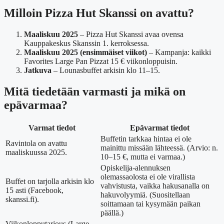
Milloin Pizza Hut Skanssi on avattu?
Maaliskuu 2025
– Pizza Hut Skanssi avaa ovensa
Kauppakeskus Skanssin 1. kerroksessa.
Maaliskuu 2025 (ensimmäiset viikot)
– Kampanja: kaikki
Favorites Large Pan Pizzat 15 € viikonloppuisin.
Jatkuva
– Lounasbuffet arkisin klo 11–15.
Mitä tiedetään varmasti ja mikä on
epävarmaa?
Varmat tiedot
Epävarmat tiedot
Buffetin tarkkaa hintaa ei ole
Ravintola on avattu
mainittu missään lähteessä. (Arvio: n.
maaliskuussa 2025.
10–15 €, mutta ei varmaa.)
Opiskelija-alennuksen
olemassaolosta ei ole virallista
Buffet on tarjolla arkisin klo
vahvistusta, vaikka hakusanalla on
15 asti (Facebook,
hakuvolyymiä. (Suositellaan
skanssi.fi).
soittamaan tai kysymään paikan
päällä.)
Viikonlopputarjous (Large