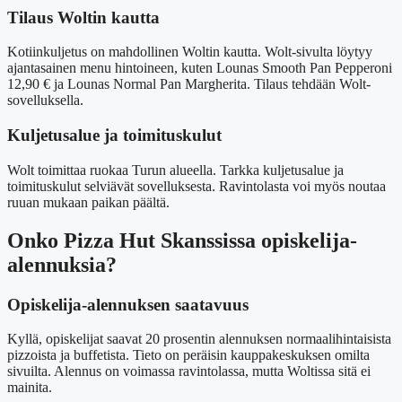
Tilaus Woltin kautta
Kotiinkuljetus on mahdollinen Woltin kautta. Wolt-sivulta löytyy
ajantasainen menu hintoineen, kuten Lounas Smooth Pan Pepperoni
12,90 € ja Lounas Normal Pan Margherita. Tilaus tehdään Wolt-
sovelluksella.
Kuljetusalue ja toimituskulut
Wolt toimittaa ruokaa Turun alueella. Tarkka kuljetusalue ja
toimituskulut selviävät sovelluksesta. Ravintolasta voi myös noutaa
ruuan mukaan paikan päältä.
Onko Pizza Hut Skanssissa opiskelija-
alennuksia?
Opiskelija-alennuksen saatavuus
Kyllä, opiskelijat saavat 20 prosentin alennuksen normaalihintaisista
pizzoista ja buffetista. Tieto on peräisin kauppakeskuksen omilta
sivuilta. Alennus on voimassa ravintolassa, mutta Woltissa sitä ei
mainita.