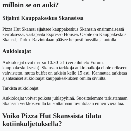
milloin se on auki?
Sijainti Kauppakeskus Skanssissa
Pizza Hut Skanssi sijaitsee kauppakeskus Skanssin ensimmäisessä
kerroksessa, vastapäätä Espresso Housea. Osoite on Kauppakeskus
Skanssi, Turku. Ravintolaan pääsee helposti bussilla ja autolla.
Aukioloajat
Aukioloajat ovat ma–su 10.30–21 (vertailutieto Forum-
kauppakeskuksesta). Skanssin tarkkoja aukioloaikoja ei ole erikseen
vahvistettu, mutta buffet on arkisin kello 15 asti. Kannattaa tarkistaa
ajantasaiset aukioloajat kauppakeskuksen omilta sivuilta.
Tarkista aukioloajat
Aukioloajat voivat poiketa juhlapyhinä. Suosittelemme tarkistamaan
Skanssin verkkosivuilta tai soittamaan ravintolaan ennen vierailua.
Voiko Pizza Hut Skanssista tilata
kotiinkuljetuksella?