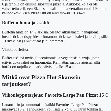
€ ja tarjolla on erillisiä suosittuja pizzoja. Aukioloaikoja ei ole
vahvistettu erikseen Skanssin osalta, mutta vertailun vuoksi Forum-
kauppakeskuksen Pizza Hut on auki ma–su 10.30–21.
Buffetin hinta ja sisältö
Buffetin hinta on 14 € arkisin. Sisältö: alkusalaatti, hanajuoma,
bread sticks, crispy fries, cinnamon sticks sekä kahvi ja tee. Lapsille
1 €/ikävuosi (12-vuotiaat ja nuoremmat).
Vinkki buffetista
Buffet sisältää myös gluteenittomia ja vegaanisia pizzoja, joten
erityisruokavaliot on huomioitu. Kannattaa saapua ajoissa, sillä
buffet on tarjolla vain arkipäivisin kello 15 asti.
Mitkä ovat Pizza Hut Skanssin
tarjoukset?
Viikonlopputarjous: Favorite Large Pan Pizzat 15 €
Lauantaisin ja sunnuntaisin kaikki Favorites Large Pan Pizzat
maksavat 15 €. Tarjoukseen voi lisätä 2 kpl 0,33 litran tölkkiä tai