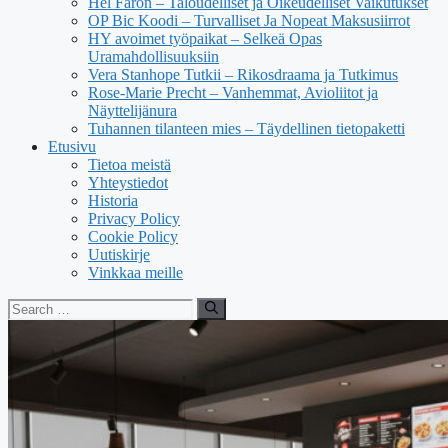
Hel Faron – Taloudelliset ja Oikeudelliset Vaikutukset
OP Bic Koodi – Turvalliset Ja Nopeat Maksusiirrot
HY avoimet työpaikat – Selkeä Opas
Uramahdollisuuksiin
Vera Stanhope Tutkii – Rikosdraama ja Tutkimus
Rose-Marie Precht – Vanhemmat, Avioliitot ja
Näyttelijänura
Tuhannen tilanteen mies – Täydellinen tietopaketti
Etusivu
Tietoa meistä
Yhteystiedot
Historia
Privacy Policy
Cookie Policy
Uutiskirje
Vinkkaa meille
Search
for: