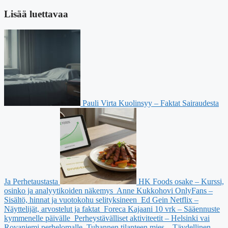
Lisää luettavaa
Pauli Virta Kuolinsyy – Faktat Sairaudesta
Ja Perhetaustasta
HK Foods osake – Kurssi,
osinko ja analyytikoiden näkemys
Anne Kukkohovi OnlyFans –
Sisältö, hinnat ja vuotokohu selityksineen
Ed Gein Netflix –
Näyttelijät, arvostelut ja faktat
Foreca Kajaani 10 vrk – Sääennuste
kymmenelle päivälle
Perheystävälliset aktiviteetit – Helsinki vai
Rovaniemi perhelomalle
Tuhannen tilanteen mies – Täydellinen