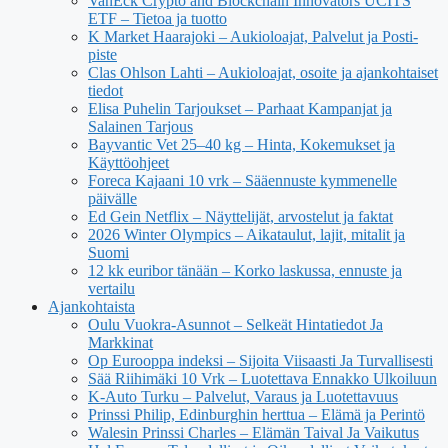
VanEck Crypto and Blockchain Innovators UCITS
ETF – Tietoa ja tuotto
K Market Haarajoki – Aukioloajat, Palvelut ja Posti-
piste
Clas Ohlson Lahti – Aukioloajat, osoite ja ajankohtaiset
tiedot
Elisa Puhelin Tarjoukset – Parhaat Kampanjat ja
Salainen Tarjous
Bayvantic Vet 25–40 kg – Hinta, Kokemukset ja
Käyttöohjeet
Foreca Kajaani 10 vrk – Sääennuste kymmenelle
päivälle
Ed Gein Netflix – Näyttelijät, arvostelut ja faktat
2026 Winter Olympics – Aikataulut, lajit, mitalit ja
Suomi
12 kk euribor tänään – Korko laskussa, ennuste ja
vertailu
Ajankohtaista
Oulu Vuokra-Asunnot – Selkeät Hintatiedot Ja
Markkinat
Op Eurooppa indeksi – Sijoita Viisaasti Ja Turvallisesti
Sää Riihimäki 10 Vrk – Luotettava Ennakko Ulkoiluun
K-Auto Turku – Palvelut, Varaus ja Luotettavuus
Prinssi Philip, Edinburghin herttua – Elämä ja Perintö
Walesin Prinssi Charles – Elämän Taival Ja Vaikutus