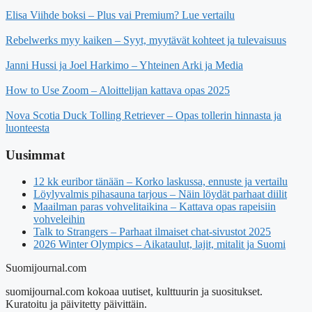
Elisa Viihde boksi – Plus vai Premium? Lue vertailu
Rebelwerks myy kaiken – Syyt, myytävät kohteet ja tulevaisuus
Janni Hussi ja Joel Harkimo – Yhteinen Arki ja Media
How to Use Zoom – Aloittelijan kattava opas 2025
Nova Scotia Duck Tolling Retriever – Opas tollerin hinnasta ja
luonteesta
Uusimmat
12 kk euribor tänään – Korko laskussa, ennuste ja vertailu
Löylyvalmis pihasauna tarjous – Näin löydät parhaat diilit
Maailman paras vohvelitaikina – Kattava opas rapeisiin
vohveleihin
Talk to Strangers – Parhaat ilmaiset chat-sivustot 2025
2026 Winter Olympics – Aikataulut, lajit, mitalit ja Suomi
Suomijournal.com
suomijournal.com kokoaa uutiset, kulttuurin ja suositukset.
Kuratoitu ja päivitetty päivittäin.