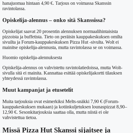
hanajuomaa hintaan 4,90 €. Tarjous on voimassa Skanssin
ravintolassa.
Opiskelija-alennus – onko sitä Skanssissa?
Opiskelijat saavat 20 prosentin alennuksen normaalihintaisista
pizzoista ja buffetista. Tieto on peräisin kauppakeskuksen omilta
sivuilta ja Forum-kauppakeskuksen Pizza Hut -sivulta. Wolt ei
mainitse opiskelija-alennusta, mutta ravintolassa se on voimassa.
Huomio opiskelija-alennuksesta
Opiskelija-alennus on vahvistettu ravintolatiedoissa, mutta Wolt-
sivulla sitä ei mainita. Kannattaa esittää opiskelijakortti tilauksen
yhteydessä ravintolassa.
Muut kampanjat ja etusetelit
Muita tarjouksia ovat esimerkiksi Melts-snäkki 7,90 € (Forum-
kauppakeskuksen mukaan) ja kotiinkuljetuksen lounaspizzat 8,90–
12,90 €. Sesonkitarjouksia saattaa olla, mutta niistä ei ole
vahvistettua tietoa.
Missä Pizza Hut Skanssi sijaitsee ja