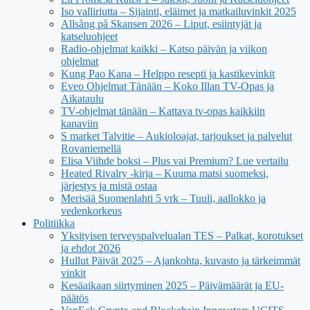
Iso valliriutta – Sijainti, eläimet ja matkailuvinkit 2025
Allsång på Skansen 2026 – Liput, esiintyjät ja
katseluohjeet
Radio-ohjelmat kaikki – Katso päivän ja viikon
ohjelmat
Kung Pao Kana – Helppo resepti ja kastikevinkit
Eveo Ohjelmat Tänään – Koko Illan TV-Opas ja
Aikataulu
TV-ohjelmat tänään – Kattava tv-opas kaikkiin
kanaviin
S market Talvitie – Aukioloajat, tarjoukset ja palvelut
Rovaniemellä
Elisa Viihde boksi – Plus vai Premium? Lue vertailu
Heated Rivalry -kirja – Kuuma matsi suomeksi,
järjestys ja mistä ostaa
Merisää Suomenlahti 5 vrk – Tuuli, aallokko ja
vedenkorkeus
Politiikka
Yksityisen terveyspalvelualan TES – Palkat, korotukset
ja ehdot 2026
Hullut Päivät 2025 – Ajankohta, kuvasto ja tärkeimmät
vinkit
Kesäaikaan siirtyminen 2025 – Päivämäärät ja EU-
päätös