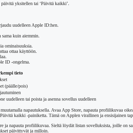
äivitä yksitellen tai ‘Päivitä kaikki’.
kirjaudu uudelleen Apple ID:hen.
in sama kuin aiemmin.
sia ominaisuuksia.
ttaa ottaa käyttöön.
laa.
ple ID -ongelma.
kempi tieto
kset
t (päälle/pois)
irjautuminen
one uudelleen tai poista ja asenna sovellus uudelleen
utamalla napautuksella. Avaa App Store, napauta profiilikuvaa oikeasta
Päivitä kaikki -painiketta. Tämä on Applen virallinen ja ensisijainen ta
ja napauta profiilikuvaa. Sieltä löydät listan sovelluksista, joille on saat
kset päivittyvät ja milloin.