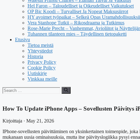
Walesin Prinssi Charles – Elämän Taival Ja Vaikutus
Hel Faron – Taloudelliset ja Oikeudelliset Vaikutukset
OP Bic Koodi – Turvalliset Ja Nopeat Maksusiirrot
HY avoimet työpaikat – Selkeä Opas Uramahdollisuuksi
Vera Stanhope Tutkii – Rikosdraama ja Tutkimus
Rose-Marie Precht – Vanhemmat, Avioliitot ja Näyttelijä
Tuhannen tilanteen mies – Täydellinen tietopaketti
Etusivu
Tietoa meistä
Yhteystiedot
Historia
Privacy Policy
Cookie Policy
Uutiskirje
Vinkkaa meille
Search
for:
How To Update iPhone Apps – Sovellusten Päivitys i
Kirjoittaja · May 21, 2026
IPhone-sovellusten päivittäminen on yksinkertainen toimenpide, joka ka
mukanaan uusia ominaisuuksia, mutta itse päivityslogiikka pysyi enn