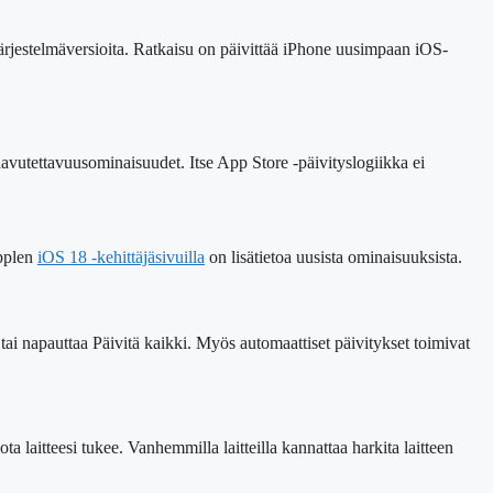
öjärjestelmäversioita. Ratkaisu on päivittää iPhone uusimpaan iOS-
avutettavuusominaisuudet. Itse App Store -päivityslogiikka ei
Applen
iOS 18 -kehittäjäsivuilla
on lisätietoa uusista ominaisuuksista.
 tai napauttaa Päivitä kaikki. Myös automaattiset päivitykset toimivat
iota laitteesi tukee. Vanhemmilla laitteilla kannattaa harkita laitteen