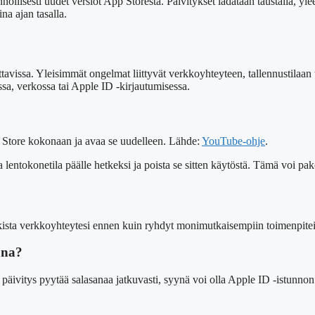
öllisesti uudet versiot App Storesta. Päivitykset ladataan taustalla, ylee
na ajan tasalla.
?
ttavissa. Yleisimmät ongelmat liittyvät verkkoyhteyteen, tallennustilaa
a, verkossa tai Apple ID -kirjautumisessa.
p Store kokonaan ja avaa se uudelleen. Lähde:
YouTube-ohje
.
a lentokonetila päälle hetkeksi ja poista se sitten käytöstä. Tämä voi
rkista verkkoyhteytesi ennen kuin ryhdyt monimutkaisempiin toimenpite
ana?
s päivitys pyytää salasanaa jatkuvasti, syynä voi olla Apple ID -istunnon