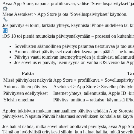
Avaa App Store, napauta profiilikuvaa, valitse ‘Sovelluspäivitykset’ ja p
Mene Asetukset > App Store ja ota ‘Sovelluspäivitykset’ käyttöön.
Jos päivitys ei toimi, tarkista yhteys, käynnistä iPhone uudelleen tai 
iOS 18 toi pieniä muutoksia päivitysnäkymään – prosessi on kuitenk
Sovellusten säännöllinen päivitys parantaa tietoturvaa ja tuo uu
Automaattiset päivitykset ovat oletuksena pois päältä – ne kanna
Päivitys vaatii toimivan internetyhteyden ja riittävästi tallennusti
Jos sovellus ei päivity, usein syynä on vanha iOS-versio tai Ap
Fakta
Tar
Missä päivitykset näkyvät
App Store > profiilikuva > Sovelluspäivity
Automaattinen päivitys
Asetukset > App Store > Sovelluspäivitykse
Päivitysten edellytykset
Internet-yhteys, tallennustila, Apple ID -k
Yleisin ongelma
Päivitys jumittuu – ratkaisu: käynnistä iPh
Applen tukisivun mukaan manuaalinen päivitys tehdään App Storesta mu
päivitykset. Napauta Päivitä haluamasi sovelluksen kohdalla tai käytä 
Jos haluat nähdä, mitkä sovellukset odottavat päivitystä, avaa App Store 
Tämä on hyödyllistä erityisesti silloin, kun haluat hallita, mitkä sovellu