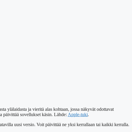
 ylälaidasta ja vieritä alas kohtaan, jossa näkyvät odottavat
pa päivittää sovellukset käsin. Lähde:
Apple-tuki
.
avilla uusi versio. Voit päivittää ne yksi kerrallaan tai kaikki kerralla.