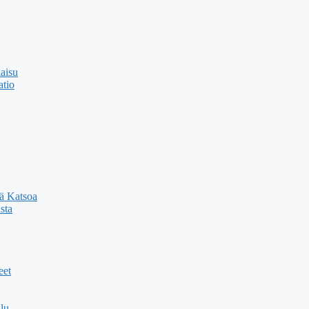
kaisu
atio
sä Katsoa
sta
eet
lu