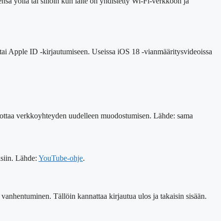
nsä yöllä tai silloin kun laite on yhdistetty Wi-Fi-verkkoon ja
n tai Apple ID -kirjautumiseen. Useissa iOS 18 -vianmääritysvideoissa
 pakottaa verkkoyhteyden uudelleen muodostumisen. Lähde: sama
isiin. Lähde:
YouTube-ohje
.
 vanhentuminen. Tällöin kannattaa kirjautua ulos ja takaisin sisään.