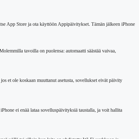
litse App Store ja ota käyttöön Appipäivitykset. Tämän jälkeen iPhone
n. Molemmilla tavoilla on puolensa: automaatti säästää vaivaa,
jos et ole koskaan muuttanut asetusta, sovellukset eivät päivity
hone ei enää lataa sovelluspäivityksiä taustalla, ja voit hallita