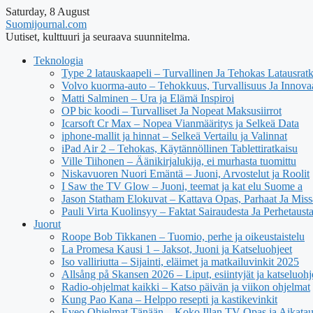
Saturday, 8 August
Suomijournal.com
Uutiset, kulttuuri ja seuraava suunnitelma.
Teknologia
Type 2 latauskaapeli – Turvallinen Ja Tehokas Latausrat
Volvo kuorma-auto – Tehokkuus, Turvallisuus Ja Innova
Matti Salminen – Ura ja Elämä Inspiroi
OP bic koodi – Turvalliset Ja Nopeat Maksusiirrot
Icarsoft Cr Max – Nopea Vianmääritys ja Selkeä Data
iphone-mallit ja hinnat – Selkeä Vertailu ja Valinnat
iPad Air 2 – Tehokas, Käytännöllinen Tablettiratkaisu
Ville Tiihonen – Äänikirjalukija, ei murhasta tuomittu
Niskavuoren Nuori Emäntä – Juoni, Arvostelut ja Roolit
I Saw the TV Glow – Juoni, teemat ja kat elu Suome a
Jason Statham Elokuvat – Kattava Opas, Parhaat Ja Mis
Pauli Virta Kuolinsyy – Faktat Sairaudesta Ja Perhetausta
Juorut
Roope Bob Tikkanen – Tuomio, perhe ja oikeustaistelu
La Promesa Kausi 1 – Jaksot, Juoni ja Katseluohjeet
Iso valliriutta – Sijainti, eläimet ja matkailuvinkit 2025
Allsång på Skansen 2026 – Liput, esiintyjät ja katseluohj
Radio-ohjelmat kaikki – Katso päivän ja viikon ohjelmat
Kung Pao Kana – Helppo resepti ja kastikevinkit
Eveo Ohjelmat Tänään – Koko Illan TV-Opas ja Aikatau