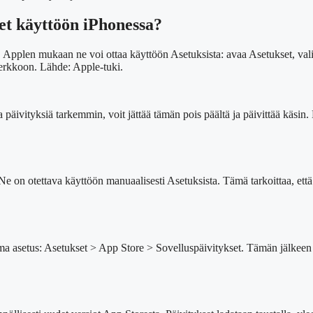
set käyttöön iPhonessa?
se. Applen mukaan ne voi ottaa käyttöön Asetuksista: avaa Asetukset, va
 verkkoon. Lähde: Apple-tuki.
ta päivityksiä tarkemmin, voit jättää tämän pois päältä ja päivittää käsi
Ne on otettava käyttöön manuaalisesti Asetuksista. Tämä tarkoittaa, että 
ama asetus: Asetukset > App Store > Sovelluspäivitykset. Tämän jälkeen iP