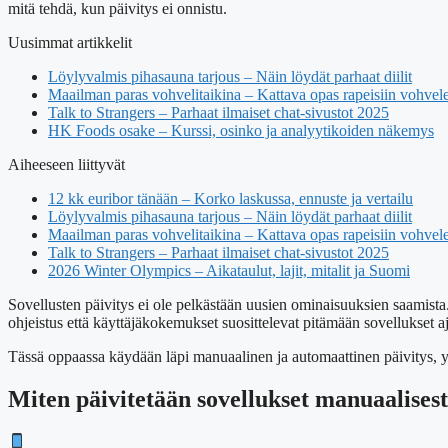
mitä tehdä, kun päivitys ei onnistu.
Uusimmat artikkelit
Löylyvalmis pihasauna tarjous – Näin löydät parhaat diilit
Maailman paras vohvelitaikina – Kattava opas rapeisiin vohvel
Talk to Strangers – Parhaat ilmaiset chat-sivustot 2025
HK Foods osake – Kurssi, osinko ja analyytikoiden näkemys
Aiheeseen liittyvät
12 kk euribor tänään – Korko laskussa, ennuste ja vertailu
Löylyvalmis pihasauna tarjous – Näin löydät parhaat diilit
Maailman paras vohvelitaikina – Kattava opas rapeisiin vohvel
Talk to Strangers – Parhaat ilmaiset chat-sivustot 2025
2026 Winter Olympics – Aikataulut, lajit, mitalit ja Suomi
Sovellusten päivitys ei ole pelkästään uusien ominaisuuksien saamist
ohjeistus että käyttäjäkokemukset suosittelevat pitämään sovellukset aj
Tässä oppaassa käydään läpi manuaalinen ja automaattinen päivitys, yl
Miten päivitetään sovellukset manuaalises