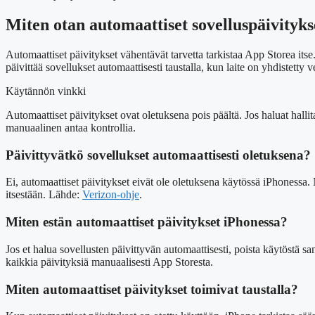
Miten otan automaattiset sovelluspäivityk
Automaattiset päivitykset vähentävät tarvetta tarkistaa App Storea it
päivittää sovellukset automaattisesti taustalla, kun laite on yhdistetty
Käytännön vinkki
Automaattiset päivitykset ovat oletuksena pois päältä. Jos haluat halli
manuaalinen antaa kontrollia.
Päivittyvätkö sovellukset automaattisesti oletuksena?
Ei, automaattiset päivitykset eivät ole oletuksena käytössä iPhonessa. 
itsestään. Lähde:
Verizon-ohje
.
Miten estän automaattiset päivitykset iPhonessa?
Jos et halua sovellusten päivittyvän automaattisesti, poista käytöstä s
kaikkia päivityksiä manuaalisesti App Storesta.
Miten automaattiset päivitykset toimivat taustalla?