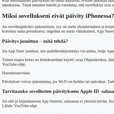
Kun automaattiset päivitykset on otettu käyttöön, iPhone tarkistaa säänn
latauksessa. Tämä minimoi häiriöt ja varmistaa, että sovellukset ovat ai
Miksi sovellukseni eivät päivity iPhonessa
Jos sovelluspäivitys epäonnistuu, syy on usein yksinkertainen ja korja
korostuu sama peruskaava: ongelma on usein väliaikainen, App Storess
Päivitys jumittuu – mitä tehdä?
Jos App Store jumittaa, sen uudelleenkäynnistys voi auttaa. Sulje Ap
Toinen nopea keino on lentokonetilan käyttö: avaa Ohjauskeskus, lait
YouTube-ohje.
Huomionarvoista
Päivitykset voivat epäonnistua, jos Wi-Fi on heikko tai epävakaa. Ta
Tarvitaanko sovellusten päivitykseen Apple ID -salas
Jos olet jo kirjautuneena App Storeen, salasanaa ei yleensä tarvita. Jo
Lähde: YouTube-ohje.