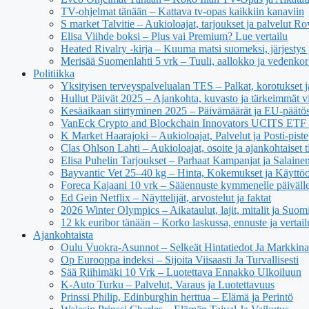
TV-ohjelmat tänään – Kattava tv-opas kaikkiin kanaviin
S market Talvitie – Aukioloajat, tarjoukset ja palvelut R
Elisa Viihde boksi – Plus vai Premium? Lue vertailu
Heated Rivalry -kirja – Kuuma matsi suomeksi, järjestys 
Merisää Suomenlahti 5 vrk – Tuuli, aallokko ja vedenko
Politiikka
Yksityisen terveyspalvelualan TES – Palkat, korotukset 
Hullut Päivät 2025 – Ajankohta, kuvasto ja tärkeimmät v
Kesäaikaan siirtyminen 2025 – Päivämäärät ja EU-päätö
VanEck Crypto and Blockchain Innovators UCITS ETF – 
K Market Haarajoki – Aukioloajat, Palvelut ja Posti-piste
Clas Ohlson Lahti – Aukioloajat, osoite ja ajankohtaiset t
Elisa Puhelin Tarjoukset – Parhaat Kampanjat ja Salaine
Bayvantic Vet 25–40 kg – Hinta, Kokemukset ja Käyttöo
Foreca Kajaani 10 vrk – Sääennuste kymmenelle päiväll
Ed Gein Netflix – Näyttelijät, arvostelut ja faktat
2026 Winter Olympics – Aikataulut, lajit, mitalit ja Suom
12 kk euribor tänään – Korko laskussa, ennuste ja vertail
Ajankohtaista
Oulu Vuokra-Asunnot – Selkeät Hintatiedot Ja Markkina
Op Eurooppa indeksi – Sijoita Viisaasti Ja Turvallisesti
Sää Riihimäki 10 Vrk – Luotettava Ennakko Ulkoiluun
K-Auto Turku – Palvelut, Varaus ja Luotettavuus
Prinssi Philip, Edinburghin herttua – Elämä ja Perintö