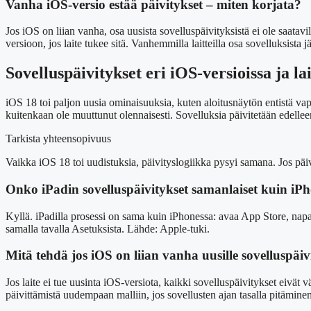
Vanha iOS-versio estää päivitykset – miten korjata?
Jos iOS on liian vanha, osa uusista sovelluspäivityksistä ei ole saatav
versioon, jos laite tukee sitä. Vanhemmilla laitteilla osa sovelluksista j
Sovelluspäivitykset eri iOS-versioissa ja lai
iOS 18 toi paljon uusia ominaisuuksia, kuten aloitusnäytön entistä v
kuitenkaan ole muuttunut olennaisesti. Sovelluksia päivitetään edellee
Tarkista yhteensopivuus
Vaikka iOS 18 toi uudistuksia, päivityslogiikka pysyi samana. Jos päi
Onko iPadin sovelluspäivitykset samanlaiset kuin iP
Kyllä. iPadilla prosessi on sama kuin iPhonessa: avaa App Store, napaut
samalla tavalla Asetuksista. Lähde: Apple-tuki.
Mitä tehdä jos iOS on liian vanha uusille sovelluspäivi
Jos laite ei tue uusinta iOS-versiota, kaikki sovelluspäivitykset eivät v
päivittämistä uudempaan malliin, jos sovellusten ajan tasalla pitämine