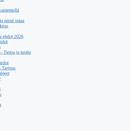
ovaniemellä
ja mistä ostaa
rkeus
ja ehdot 2026
inkit
s
Tietoa ja tuotto
iedot
n Tarjous
hjeet
e
i
u
t