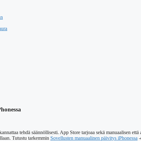
in
nura
Phonessa
nnattaa tehdä säännöllisesti. App Store tarjoaa sekä manuaalisen että au
allaan. Tutustu tarkemmin
Sovellusten manuaalinen päivitys iPhonessa
-