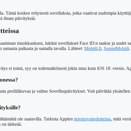
illa. Tämä koskee erityisesti sovelluksia, jotka vaativat uudempia käytt
ää ilman päivityksiä.
tteissa
apaamman muokkauksen, lukitut sovellukset Face ID:n taakse ja uudet sa
n samasta paikasta ja samalla tavalla. Lähteet:
Mobiili.fi
,
SuomiMobiili
.
vitys ei toimi, syy on todennäköisesti jokin muu kuin iOS 18 -versio. 
honessa?
a profiilikuvaa ja valitse Sovelluspäivitykset. Voit päivittää yksitellen
tyksille?
älttämättä ole saatavilla. Tarkista Applen
tietoturvatiedotteista
, mitä vers
n on tärkeää.