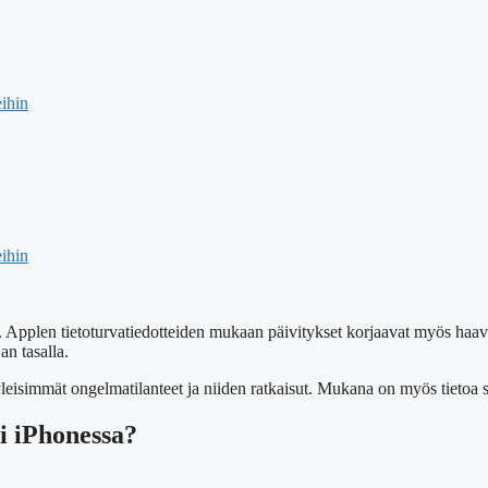
eihin
eihin
a. Applen tietoturvatiedotteiden mukaan päivitykset korjaavat myös haa
an tasalla.
eisimmät ongelmatilanteet ja niiden ratkaisut. Mukana on myös tietoa si
ti iPhonessa?