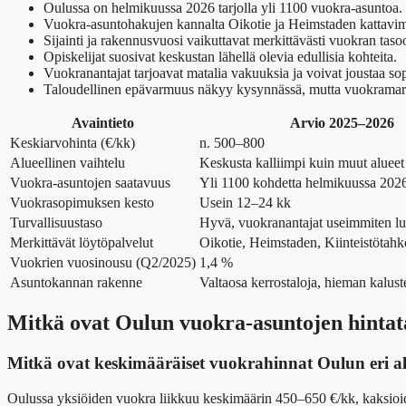
Oulussa on helmikuussa 2026 tarjolla yli 1100 vuokra-asuntoa.
Vuokra-asuntohakujen kannalta Oikotie ja Heimstaden kattavim
Sijainti ja rakennusvuosi vaikuttavat merkittävästi vuokran taso
Opiskelijat suosivat keskustan lähellä olevia edullisia kohteita.
Vuokranantajat tarjoavat matalia vakuuksia ja voivat joustaa s
Taloudellinen epävarmuus näkyy kysynnässä, mutta vuokramar
Avaintieto
Arvio 2025–2026
Keskiarvohinta (€/kk)
n. 500–800
Alueellinen vaihtelu
Keskusta kalliimpi kuin muut alueet
Vuokra-asuntojen saatavuus
Yli 1100 kohdetta helmikuussa 202
Vuokrasopimuksen kesto
Usein 12–24 kk
Turvallisuustaso
Hyvä, vuokranantajat useimmiten lu
Merkittävät löytöpalvelut
Oikotie, Heimstaden, Kiinteistötahk
Vuokrien vuosinousu (Q2/2025)
1,4 %
Asuntokannan rakenne
Valtaosa kerrostaloja, hieman kalust
Mitkä ovat Oulun vuokra-asuntojen hintatas
Mitkä ovat keskimääräiset vuokrahinnat Oulun eri al
Oulussa yksiöiden vuokra liikkuu keskimäärin 450–650 €/kk, kaksioid