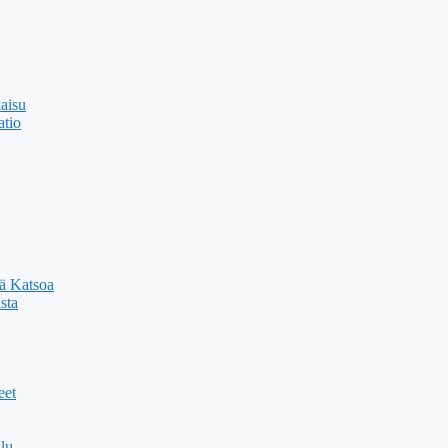
kaisu
atio
sä Katsoa
sta
eet
lu