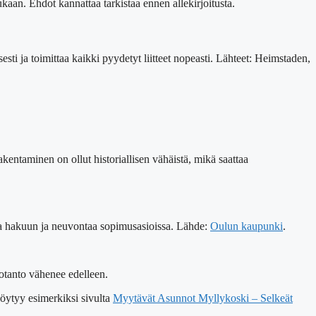
aan. Ehdot kannattaa tarkistaa ennen allekirjoitusta.
esti ja toimittaa kaikki pyydetyt liitteet nopeasti. Lähteet: Heimstaden,
kentaminen on ollut historiallisen vähäistä, mikä saattaa
ua hakuun ja neuvontaa sopimusasioissa. Lähde:
Oulun kaupunki
.
otanto vähenee edelleen.
löytyy esimerkiksi sivulta
Myytävät Asunnot Myllykoski – Selkeät