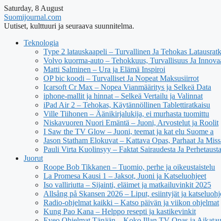
Saturday, 8 August
Suomijournal.com
Uutiset, kulttuuri ja seuraava suunnitelma.
Teknologia
Type 2 latauskaapeli – Turvallinen Ja Tehokas Latausrat
Volvo kuorma-auto – Tehokkuus, Turvallisuus Ja Innova
Matti Salminen – Ura ja Elämä Inspiroi
OP bic koodi – Turvalliset Ja Nopeat Maksusiirrot
Icarsoft Cr Max – Nopea Vianmääritys ja Selkeä Data
iphone-mallit ja hinnat – Selkeä Vertailu ja Valinnat
iPad Air 2 – Tehokas, Käytännöllinen Tablettiratkaisu
Ville Tiihonen – Äänikirjalukija, ei murhasta tuomittu
Niskavuoren Nuori Emäntä – Juoni, Arvostelut ja Roolit
I Saw the TV Glow – Juoni, teemat ja kat elu Suome a
Jason Statham Elokuvat – Kattava Opas, Parhaat Ja Mis
Pauli Virta Kuolinsyy – Faktat Sairaudesta Ja Perhetausta
Juorut
Roope Bob Tikkanen – Tuomio, perhe ja oikeustaistelu
La Promesa Kausi 1 – Jaksot, Juoni ja Katseluohjeet
Iso valliriutta – Sijainti, eläimet ja matkailuvinkit 2025
Allsång på Skansen 2026 – Liput, esiintyjät ja katseluohj
Radio-ohjelmat kaikki – Katso päivän ja viikon ohjelmat
Kung Pao Kana – Helppo resepti ja kastikevinkit
Eveo Ohjelmat Tänään – Koko Illan TV-Opas ja Aikatau