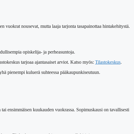
 vuokrat nousevat, mutta laaja tarjonta tasapainottaa hintakehitystä.
ullisempia opiskelija- ja perheasuntoja.
lastokeskus tarjoaa ajantasaiset arviot. Katso myös:
Tilastokeskus
.
t yhä pienempi kuluerä suhteessa pääkaupunkiseutuun.
sa tai ensimmäisen kuukauden vuokrassa. Sopimuskausi on tavallisesti