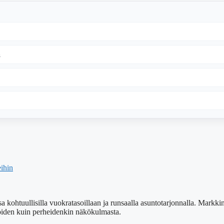
a
eihin
uullisilla vuokratasoillaan ja runsaalla asuntotarjonnalla. Markkinat 
ijoiden kuin perheidenkin näkökulmasta.