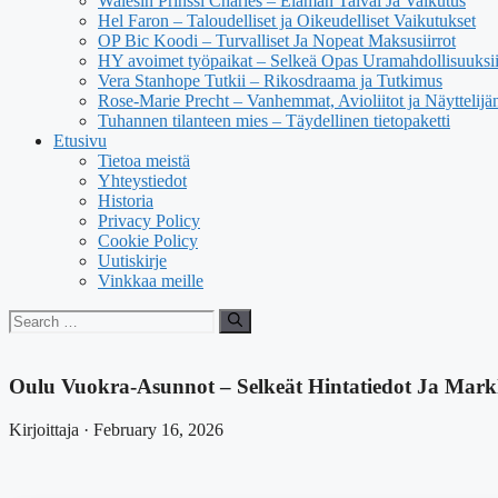
Walesin Prinssi Charles – Elämän Taival Ja Vaikutus
Hel Faron – Taloudelliset ja Oikeudelliset Vaikutukset
OP Bic Koodi – Turvalliset Ja Nopeat Maksusiirrot
HY avoimet työpaikat – Selkeä Opas Uramahdollisuuksi
Vera Stanhope Tutkii – Rikosdraama ja Tutkimus
Rose-Marie Precht – Vanhemmat, Avioliitot ja Näyttelijä
Tuhannen tilanteen mies – Täydellinen tietopaketti
Etusivu
Tietoa meistä
Yhteystiedot
Historia
Privacy Policy
Cookie Policy
Uutiskirje
Vinkkaa meille
Search
for:
Oulu Vuokra-Asunnot – Selkeät Hintatiedot Ja Mark
Kirjoittaja · February 16, 2026