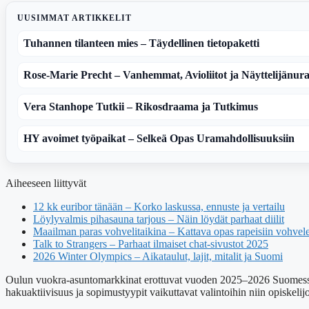
UUSIMMAT ARTIKKELIT
Tuhannen tilanteen mies – Täydellinen tietopaketti
Rose-Marie Precht – Vanhemmat, Avioliitot ja Näyttelijänur
Vera Stanhope Tutkii – Rikosdraama ja Tutkimus
HY avoimet työpaikat – Selkeä Opas Uramahdollisuuksiin
Aiheeseen liittyvät
12 kk euribor tänään – Korko laskussa, ennuste ja vertailu
Löylyvalmis pihasauna tarjous – Näin löydät parhaat diilit
Maailman paras vohvelitaikina – Kattava opas rapeisiin vohvel
Talk to Strangers – Parhaat ilmaiset chat-sivustot 2025
2026 Winter Olympics – Aikataulut, lajit, mitalit ja Suomi
Oulun vuokra-asuntomarkkinat erottuvat vuoden 2025–2026 Suomessa koht
hakuaktiivisuus ja sopimustyypit vaikuttavat valintoihin niin opiskel