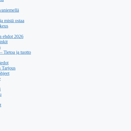
ovaniemellä
ja mistä ostaa
rkeus
ja ehdot 2026
inkit
s
Tietoa ja tuotto
iedot
n Tarjous
hjeet
e
i
u
t