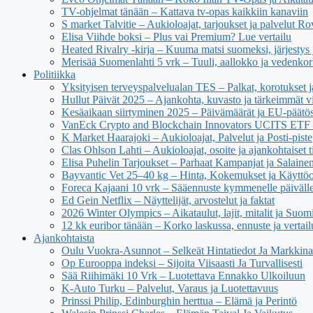
TV-ohjelmat tänään – Kattava tv-opas kaikkiin kanaviin
S market Talvitie – Aukioloajat, tarjoukset ja palvelut R
Elisa Viihde boksi – Plus vai Premium? Lue vertailu
Heated Rivalry -kirja – Kuuma matsi suomeksi, järjestys 
Merisää Suomenlahti 5 vrk – Tuuli, aallokko ja vedenko
Politiikka
Yksityisen terveyspalvelualan TES – Palkat, korotukset 
Hullut Päivät 2025 – Ajankohta, kuvasto ja tärkeimmät v
Kesäaikaan siirtyminen 2025 – Päivämäärät ja EU-päätö
VanEck Crypto and Blockchain Innovators UCITS ETF – 
K Market Haarajoki – Aukioloajat, Palvelut ja Posti-piste
Clas Ohlson Lahti – Aukioloajat, osoite ja ajankohtaiset t
Elisa Puhelin Tarjoukset – Parhaat Kampanjat ja Salaine
Bayvantic Vet 25–40 kg – Hinta, Kokemukset ja Käyttöo
Foreca Kajaani 10 vrk – Sääennuste kymmenelle päiväll
Ed Gein Netflix – Näyttelijät, arvostelut ja faktat
2026 Winter Olympics – Aikataulut, lajit, mitalit ja Suom
12 kk euribor tänään – Korko laskussa, ennuste ja vertail
Ajankohtaista
Oulu Vuokra-Asunnot – Selkeät Hintatiedot Ja Markkina
Op Eurooppa indeksi – Sijoita Viisaasti Ja Turvallisesti
Sää Riihimäki 10 Vrk – Luotettava Ennakko Ulkoiluun
K-Auto Turku – Palvelut, Varaus ja Luotettavuus
Prinssi Philip, Edinburghin herttua – Elämä ja Perintö