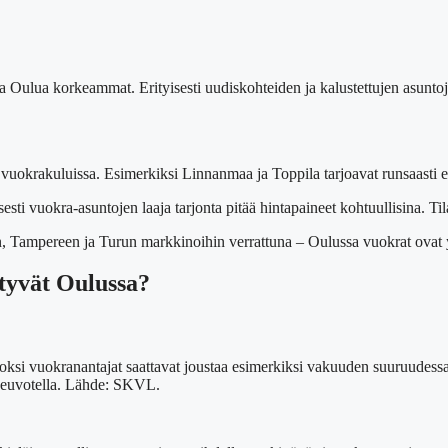
 Oulua korkeammat. Erityisesti uudiskohteiden ja kalustettujen asuntojen
vuokrakuluissa. Esimerkiksi Linnanmaa ja Toppila tarjoavat runsaasti ed
esti vuokra-asuntojen laaja tarjonta pitää hintapaineet kohtuullisina. Ti
in, Tampereen ja Turun markkinoihin verrattuna – Oulussa vuokrat ova
tyvät Oulussa?
uoksi vuokranantajat saattavat joustaa esimerkiksi vakuuden suuruudes
neuvotella. Lähde: SKVL.