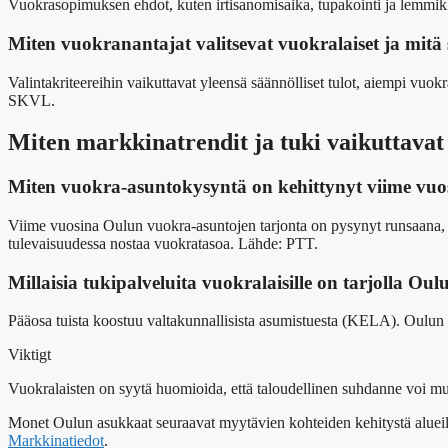
Vuokrasopimuksen ehdot, kuten irtisanomisaika, tupakointi ja lemmikki
Miten vuokranantajat valitsevat vuokralaiset ja mitä 
Valintakriteereihin vaikuttavat yleensä säännölliset tulot, aiempi vuokr
SKVL.
Miten markkinatrendit ja tuki vaikuttava
Miten vuokra-asuntokysyntä on kehittynyt viime vuo
Viime vuosina Oulun vuokra-asuntojen tarjonta on pysynyt runsaana, ja 
tulevaisuudessa nostaa vuokratasoa. Lähde: PTT.
Millaisia tukipalveluita vuokralaisille on tarjolla Oul
Pääosa tuista koostuu valtakunnallisista asumistuesta (KELA). Oulun
Viktigt
Vuokralaisten on syytä huomioida, että taloudellinen suhdanne voi mu
Monet Oulun asukkaat seuraavat myytävien kohteiden kehitystä alueill
Markkinatiedot
.