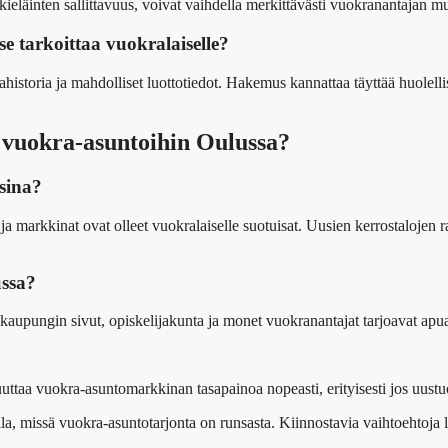
eläinten sallittavuus, voivat vaihdella merkittävästi vuokranantajan muk
se tarkoittaa vuokralaiselle?
ahistoria ja mahdolliset luottotiedot. Hakemus kannattaa täyttää huolellis
t vuokra-asuntoihin Oulussa?
sina?
markkinat ovat olleet vuokralaiselle suotuisat. Uusien kerrostalojen ra
ussa?
 kaupungin sivut, opiskelijakunta ja monet vuokranantajat tarjoavat ap
uttaa vuokra-asuntomarkkinan tasapainoa nopeasti, erityisesti jos uustu
a, missä vuokra-asuntotarjonta on runsasta. Kiinnostavia vaihtoehtoja 