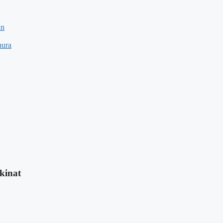
in
nura
kinat