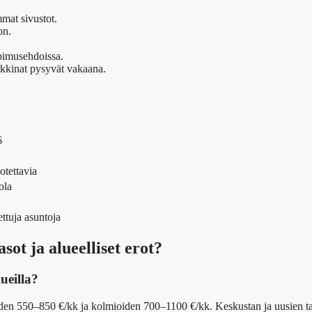
mat sivustot.
on.
opimusehdoissa.
kkinat pysyvät vakaana.
6
otettavia
ola
ettuja asuntoja
ot ja alueelliset erot?
ueilla?
en 550–850 €/kk ja kolmioiden 700–1100 €/kk. Keskustan ja uusien talo