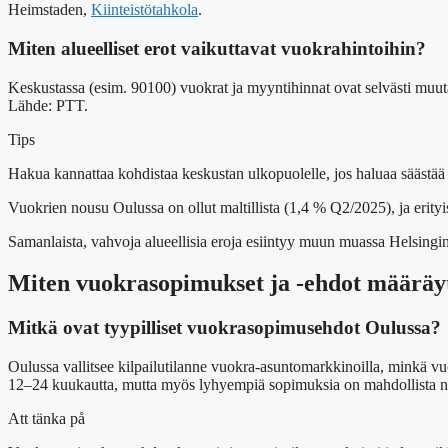
Heimstaden,
Kiinteistötahkola
.
Miten alueelliset erot vaikuttavat vuokrahintoihin?
Keskustassa (esim. 90100) vuokrat ja myyntihinnat ovat selvästi muuta
Lähde: PTT.
Tips
Hakua kannattaa kohdistaa keskustan ulkopuolelle, jos haluaa säästää 
Vuokrien nousu Oulussa on ollut maltillista (1,4 % Q2/2025), ja erityis
Samanlaista, vahvoja alueellisia eroja esiintyy muun muassa Helsing
Miten vuokrasopimukset ja -ehdot määräy
Mitkä ovat tyypilliset vuokrasopimusehdot Oulussa?
Oulussa vallitsee kilpailutilanne vuokra-asuntomarkkinoilla, minkä v
12–24 kuukautta, mutta myös lyhyempiä sopimuksia on mahdollista 
Att tänka på