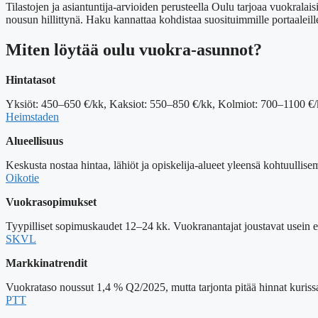
Tilastojen ja asiantuntija-arvioiden perusteella Oulu tarjoaa vuokralai
nousun hillittynä. Haku kannattaa kohdistaa suosituimmille portaaleille 
Miten löytää oulu vuokra-asunnot?
Hintatasot
Yksiöt: 450–650 €/kk, Kaksiot: 550–850 €/kk, Kolmiot: 700–1100 €/k
Heimstaden
Alueellisuus
Keskusta nostaa hintaa, lähiöt ja opiskelija-alueet yleensä kohtuullisem
Oikotie
Vuokrasopimukset
Tyypilliset sopimuskaudet 12–24 kk. Vuokranantajat joustavat usein 
SKVL
Markkinatrendit
Vuokrataso noussut 1,4 % Q2/2025, mutta tarjonta pitää hinnat kuriss
PTT