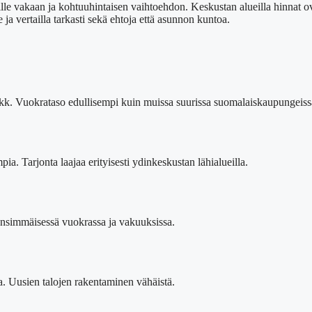
sille vakaan ja kohtuuhintaisen vaihtoehdon. Keskustan alueilla hinnat o
ja vertailla tarkasti sekä ehtoja että asunnon kuntoa.
k. Vuokrataso edullisempi kuin muissa suurissa suomalaiskaupungeiss
pia. Tarjonta laajaa erityisesti ydinkeskustan lähialueilla.
ensimmäisessä vuokrassa ja vakuuksissa.
a. Uusien talojen rakentaminen vähäistä.