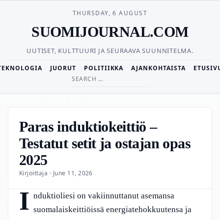
THURSDAY, 6 AUGUST
SUOMIJOURNAL.COM
UUTISET, KULTTUURI JA SEURAAVA SUUNNITELMA.
TEKNOLOGIA
JUORUT
POLITIIKKA
AJANKOHTAISTA
ETUSIV
Search
for:
Paras induktiokeittiö –
Testatut setit ja ostajan opas
2025
Kirjoittaja · June 11, 2026
I
nduktioliesi on vakiinnuttanut asemansa
suomalaiskeittiöissä energiatehokkuutensa ja