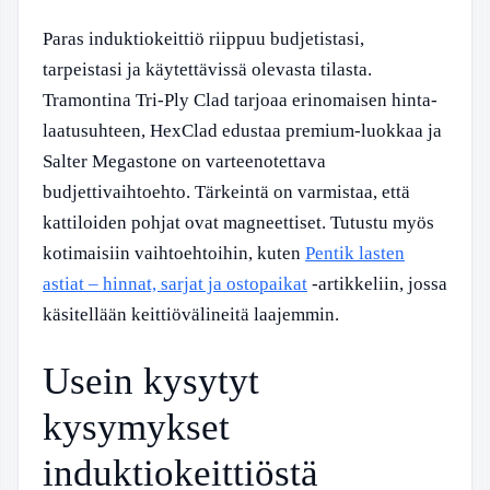
Paras induktiokeittiö riippuu budjetistasi,
tarpeistasi ja käytettävissä olevasta tilasta.
Tramontina Tri-Ply Clad tarjoaa erinomaisen hinta-
laatusuhteen, HexClad edustaa premium-luokkaa ja
Salter Megastone on varteenotettava
budjettivaihtoehto. Tärkeintä on varmistaa, että
kattiloiden pohjat ovat magneettiset. Tutustu myös
kotimaisiin vaihtoehtoihin, kuten
Pentik lasten
astiat – hinnat, sarjat ja ostopaikat
-artikkeliin, jossa
käsitellään keittiövälineitä laajemmin.
Usein kysytyt
kysymykset
induktiokeittiöstä