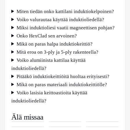
Miten tiedän onko kattilani induktiokelpoinen?
Voiko valurautaa käyttää induktioliedellä?
Miksi induktioliesi vaatii magneettisen pohjan?
Onko HexClad sen arvoinen?
Mikä on paras halpa induktiokeittiö?
Mitä eroa on 3-ply ja 5-ply rakenteella?
Voiko alumiinista kattilaa käyttää
induktioliedellä?
Pitääkö induktiokeittiöitä huoltaa erityisesti?
Mikä on paras materiaali induktiokeittiölle?
Voiko lasisia keittoastioita käyttää
induktioliedellä?
Kasvot 60-
Matala
Lilo ja Stitch
Älä missaa
vuotiaan
Asteinen
–
Redken All
Pokemon Go
TV-tablå idag
hiukset –
Tulehdus –
Sydämellinen
Soft Shampoo
Raids –
alla kanaler –
Muutokset,
Tunnista
Seikkailu
– Pehmeä
Huhtikuun
Ohjelmat ja
hoito ja
Oireet Ja
Perheelle
Hoito Kuiville
2026
urheilu