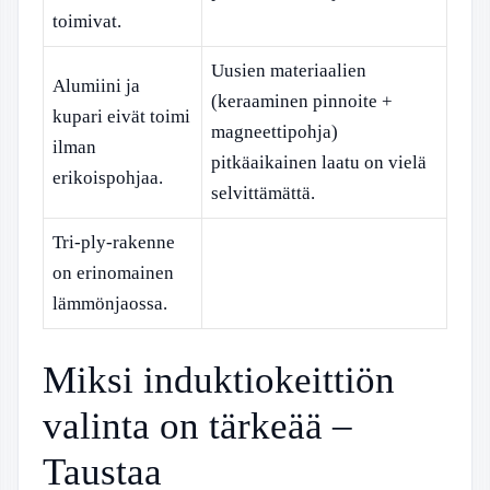
toimivat.
Uusien materiaalien
Alumiini ja
(keraaminen pinnoite +
kupari eivät toimi
magneettipohja)
ilman
pitkäaikainen laatu on vielä
erikoispohjaa.
selvittämättä.
Tri-ply-rakenne
on erinomainen
lämmönjaossa.
Miksi induktiokeittiön
valinta on tärkeää –
Taustaa