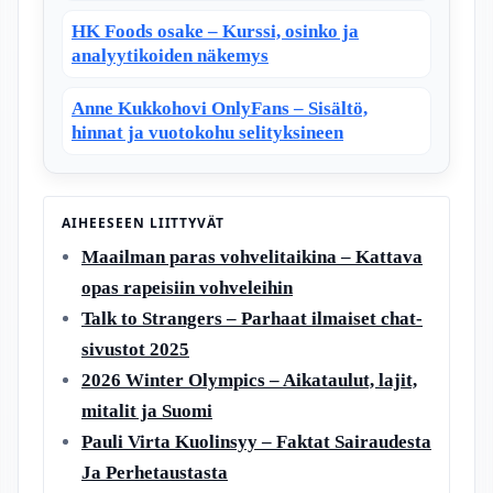
HK Foods osake – Kurssi, osinko ja
analyytikoiden näkemys
Anne Kukkohovi OnlyFans – Sisältö,
hinnat ja vuotokohu selityksineen
AIHEESEEN LIITTYVÄT
Maailman paras vohvelitaikina – Kattava
opas rapeisiin vohveleihin
Talk to Strangers – Parhaat ilmaiset chat-
sivustot 2025
2026 Winter Olympics – Aikataulut, lajit,
mitalit ja Suomi
Pauli Virta Kuolinsyy – Faktat Sairaudesta
Ja Perhetaustasta