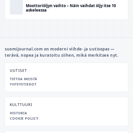
Moottoriöljyn vaihto – Näin vaihdat öljy itse 10
askeleessa
suomijournal.com on moderni viihde- ja uutisopas —
terävä, nopea ja kuratoitu siihen, mikä merkitsee nyt.
UUTISET
TIETOA MEISTÄ
YHTEYSTIEDOT
KULTTUURI
HISTORIA
COOKIE POLICY