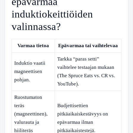
epävarmaa
induktiokeittiöiden
valinnassa?
Varmaa tietoa
Epävarmaa tai vaihtelevaa
Tarkka “paras setti”
Induktio vaatii
vaihtelee testaajan mukaan
magneettisen
(The Spruce Eats vs. CR vs.
pohjan.
YouTube).
Ruostumaton
teräs
Budjettisettien
(magneettinen),
pitkäaikaiskestävyys on
valurauta ja
epävarmaa ilman
hiiliteräs
pitkäaikaistestejä.