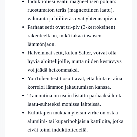
Induktioliesi vaatii magneettisen pohjan:
ruostumaton teräs (magneettinen laatu),
valurauta ja hiiliteräs ovat yhteensopivia.
Parhaat setit ovat tri-ply (3-kerroksinen)
rakenteeltaan, mikä takaa tasaisen
lämmönjaon.
Halvemmat setit, kuten Salter, voivat olla
hyviä aloittelijoille, mutta niiden kestävyys
voi jäädä heikommaksi.
YouTuben testit osoittavat, että hinta ei aina
korreloi lämmön jakautumisen kanssa.
Tramontina on usein listattu parhaaksi hinta-
laatu-suhteeksi monissa lähteissä.
Kuluttajien mukaan yleisin virhe on ostaa
alumiini- tai kuparipohjaisia kattiloita, jotka
eivät toimi induktioliedellä.