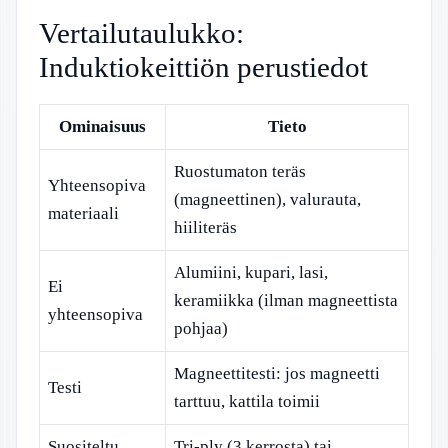
Vertailutaulukko:
Induktiokeittiön perustiedot
Ominaisuus
Tieto
Ruostumaton teräs
Yhteensopiva
(magneettinen), valurauta,
materiaali
hiiliteräs
Alumiini, kupari, lasi,
Ei
keramiikka (ilman magneettista
yhteensopiva
pohjaa)
Magneettitesti: jos magneetti
Testi
tarttuu, kattila toimii
Suositeltu
Tri-ply (3 kerrosta) tai