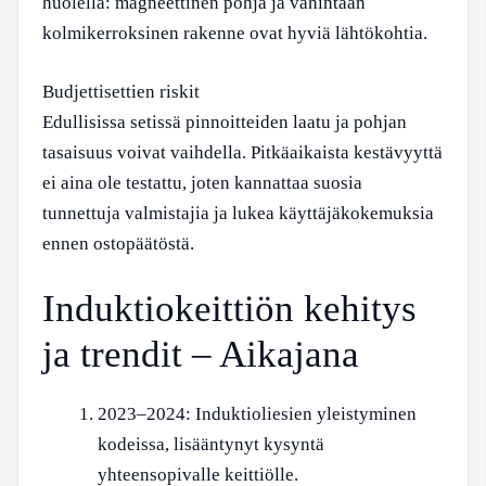
huolella: magneettinen pohja ja vähintään
kolmikerroksinen rakenne ovat hyviä lähtökohtia.
Budjettisettien riskit
Edullisissa setissä pinnoitteiden laatu ja pohjan
tasaisuus voivat vaihdella. Pitkäaikaista kestävyyttä
ei aina ole testattu, joten kannattaa suosia
tunnettuja valmistajia ja lukea käyttäjäkokemuksia
ennen ostopäätöstä.
Induktiokeittiön kehitys
ja trendit – Aikajana
2023–2024
: Induktioliesien yleistyminen
kodeissa, lisääntynyt kysyntä
yhteensopivalle keittiölle.