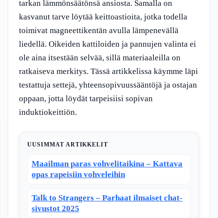
tarkan lämmönsäätönsä ansiosta. Samalla on
kasvanut tarve löytää keittoastioita, jotka todella
toimivat magneettikentän avulla lämpenevällä
liedellä. Oikeiden kattiloiden ja pannujen valinta ei
ole aina itsestään selvää, sillä materiaaleilla on
ratkaiseva merkitys. Tässä artikkelissa käymme läpi
testattuja settejä, yhteensopivuussääntöjä ja ostajan
oppaan, jotta löydät tarpeisiisi sopivan
induktiokeittiön.
UUSIMMAT ARTIKKELIT
Maailman paras vohvelitaikina – Kattava
opas rapeisiin vohveleihin
Talk to Strangers – Parhaat ilmaiset chat-
sivustot 2025