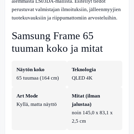
aiemmasta LS03DA-mallista. Esitellyt tiedot
perustuvat valmistajan ilmoituksiin, jälleenmyyjien
tuotekuvauksiin ja riippumattomiin arvosteluihin.
Samsung Frame 65
tuuman koko ja mitat
Näytön koko
Teknologia
65 tuumaa (164 cm)
QLED 4K
Art Mode
Mitat (ilman
Kyllä, matta näyttö
jalustaa)
noin 145,0 x 83,1 x
2,5 cm