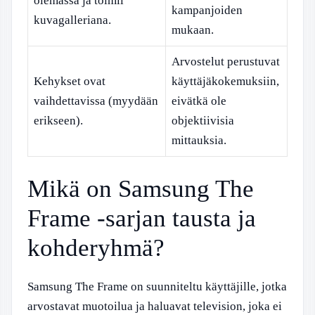
olemassa ja toimii
kampanjoiden
kuvagalleriana.
mukaan.
Arvostelut perustuvat
Kehykset ovat
käyttäjäkokemuksiin,
vaihdettavissa (myydään
eivätkä ole
erikseen).
objektiivisia
mittauksia.
Mikä on Samsung The
Frame -sarjan tausta ja
kohderyhmä?
Samsung The Frame on suunniteltu käyttäjille, jotka
arvostavat muotoilua ja haluavat television, joka ei