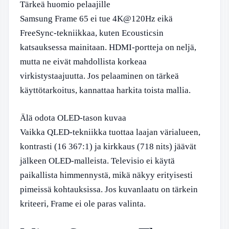
Tärkeä huomio pelaajille
Samsung Frame 65 ei tue 4K@120Hz eikä
FreeSync-tekniikkaa, kuten Ecousticsin
katsauksessa mainitaan. HDMI-portteja on neljä,
mutta ne eivät mahdollista korkeaa
virkistystaajuutta. Jos pelaaminen on tärkeä
käyttötarkoitus, kannattaa harkita toista mallia.
Älä odota OLED-tason kuvaa
Vaikka QLED-tekniikka tuottaa laajan värialueen,
kontrasti (16 367:1) ja kirkkaus (718 nits) jäävät
jälkeen OLED-malleista. Televisio ei käytä
paikallista himmennystä, mikä näkyy erityisesti
pimeissä kohtauksissa. Jos kuvanlaatu on tärkein
kriteeri, Frame ei ole paras valinta.