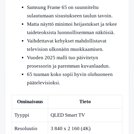
Samsung Frame 65 on suunniteltu
sulautumaan sisustukseen taulun tavoin.
Matta näyttö minimoi heijastukset ja tekee
taideteoksista luonnollisemman näköisiä.
Vaihdettavat kehykset mahdollistavat
television ulkonäön muokkaamisen.
Vuoden 2025 malli tuo päivitetyn
prosessorin ja paremman kuvanlaadun.
65 tuuman koko sopii hyvin olohuoneen
päätelevisioksi.
Ominaisuus
Tieto
Tyyppi
QLED Smart TV
Resoluutio
3 840 x 2 160 (4K)