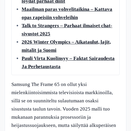
löydät parhaat diilit
Maailman paras vohvelitaikina – Kattava
opas rapeisiin vohveleihin
Talk to Strangers – Parhaat ilmaiset chat-
sivustot 2025
2026 Winter Olympics – Aikataulut, lajit,
mitalit ja Suomi
Pauli Virta Kuolinsyy – Faktat Sairaudesta
Ja Perhetaustasta
Samsung The Frame 65 on ollut yksi
mielenkiintoisimmista televisioista markkinoilla,
sillä se on suunniteltu sulautumaan osaksi
sisustusta taulun tavoin. Vuoden 2025 malli tuo
mukanaan parannuksia prosessoriin ja
heijastussuojaukseen, mutta säilyttää alkuperäisen