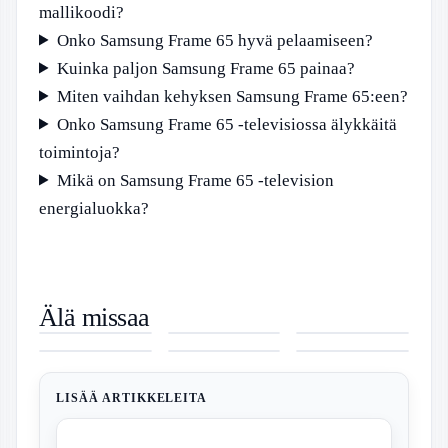
mallikoodi?
Onko Samsung Frame 65 hyvä pelaamiseen?
Kuinka paljon Samsung Frame 65 painaa?
Miten vaihdan kehyksen Samsung Frame 65:een?
Onko Samsung Frame 65 -televisiossa älykkäitä
toimintoja?
Mikä on Samsung Frame 65 -television
energialuokka?
Mihin
Lasten
Nike Air Max
Älä missaa
Kannattaa
polkupyörä
95 –
Nettikasino
Windows 10
Lenovo Tab
Sijoittaa 2025
20 – Ikäopas,
Innovatiivinen
Ilman
tuki loppuu –
M10 – Plus 3.
– Parhaat
hinnat ja
Muotoilu Ja
Kierrätystä –
Ilmainen
sukupolvi,
Sijoituskohteet
ostovinkit
Mukavuus
Löydä
jatkotuki
speksit ja
2025
Parhaat
vuoteen 2026
vertailu
Kasinot 2026
LISÄÄ ARTIKKELEITA