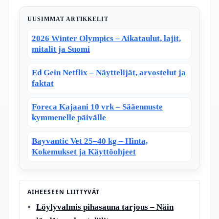
UUSIMMAT ARTIKKELIT
2026 Winter Olympics – Aikataulut, lajit,
mitalit ja Suomi
Ed Gein Netflix – Näyttelijät, arvostelut ja
faktat
Foreca Kajaani 10 vrk – Sääennuste
kymmenelle päivälle
Bayvantic Vet 25–40 kg – Hinta,
Kokemukset ja Käyttöohjeet
AIHEESEEN LIITTYVÄT
Löylyvalmis pihasauna tarjous – Näin