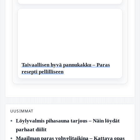
Taivaallisen hyvä pannukakku – Paras
resepti pellilliseen
UUSIMMAT
Löylyvalmis pihasauna tarjous – Näin löydät
parhaat diilit
Maailman paras vohvelitaikina – Kattava opas