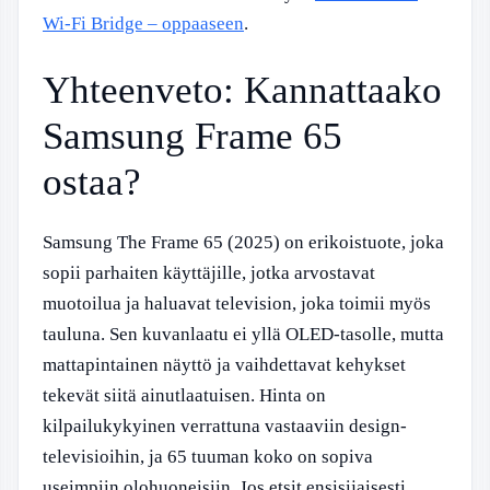
Wi-Fi Bridge – oppaaseen
.
Yhteenveto: Kannattaako
Samsung Frame 65
ostaa?
Samsung The Frame 65 (2025) on erikoistuote, joka
sopii parhaiten käyttäjille, jotka arvostavat
muotoilua ja haluavat television, joka toimii myös
tauluna. Sen kuvanlaatu ei yllä OLED-tasolle, mutta
mattapintainen näyttö ja vaihdettavat kehykset
tekevät siitä ainutlaatuisen. Hinta on
kilpailukykyinen verrattuna vastaaviin design-
televisioihin, ja 65 tuuman koko on sopiva
useimpiin olohuoneisiin. Jos etsit ensisijaisesti