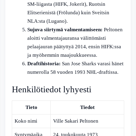
SM-liigasta (HIFK, Jokerit), Ruotsin
Elitserienistä (Frölunda) kuin Sveitsin
NLA:sta (Lugano).
Sujuva siirtymä valmentamiseen:
Peltonen
aloitti valmentajauransa välittömästi
pelaajauran päätyttyä 2014, ensin HIFK:ssa
ja myöhemmin maajoukkueessa.
Draftihistoria:
San Jose Sharks varasi hänet
numerolla 58 vuoden 1993 NHL-draftissa.
Henkilötiedot lyhyesti
Tieto
Tiedot
Koko nimi
Ville Sakari Peltonen
Syntymäaika
24. toukokuuta 1973