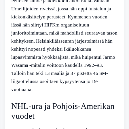
Peltosen suhde jääkiekkoon alkoi Etelä-Vantaan
Urheilijoiden riveissä, jossa hän oppi luistelun ja
kiekonkäsittelyn perusteet. Kymmenen vuoden
iässä hän siirtyi HIFK:n organisoituun
junioritoimintaan, mikä mahdollisti seuraavan tason
kehityksen. Helsinkiläisseuran järjestelmässä hän
kehittyi nopeasti yhdeksi ikäluokkansa
lupaavimmista hyökkääjistä, mikä huipentui Jarmo
Wasama -mitalin voittoon kaudella 1992–93.
Tällöin hän teki 13 maalia ja 37 pistettä 46 SM-
liigaottelussa osoittaen kypsyytensä jo 19-
vuotiaana.
NHL-ura ja Pohjois-Amerikan
vuodet