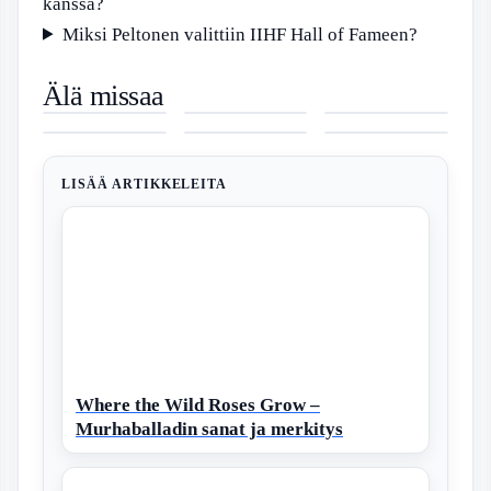
kanssa?
Miksi Peltonen valittiin IIHF Hall of Fameen?
Pizza Express
Taivaallisen
Rue Madame
Älä missaa
Lepuski –
hyvä
Brasserie –
Sommar i P1
Luupatti
Nilkan
Menu, hinnat
pannukakku
Ruokalista,
– Koko lista
sormen
sisäsyrjän
ja aukioloajat
– Paras
arvostelut ja
ja aikataulu
nivelessä –
kipu – Syyt,
Espoossa
resepti
aukioloajat
2025
Syyt, oireet ja
oireet ja
pellilliseen
hoito-ohjeet
tehokas hoito
LISÄÄ ARTIKKELEITA
Where the Wild Roses Grow –
Murhaballadin sanat ja merkitys