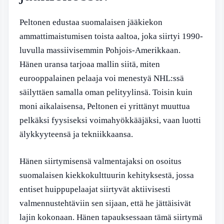
Peltonen edustaa suomalaisen jääkiekon
ammattimaistumisen toista aaltoa, joka siirtyi 1990-
luvulla massiivisemmin Pohjois-Amerikkaan.
Hänen uransa tarjoaa mallin siitä, miten
eurooppalainen pelaaja voi menestyä NHL:ssä
säilyttäen samalla oman pelityylinsä. Toisin kuin
moni aikalaisensa, Peltonen ei yrittänyt muuttua
pelkäksi fyysiseksi voimahyökkääjäksi, vaan luotti
älykkyyteensä ja tekniikkaansa.
Hänen siirtymisensä valmentajaksi on osoitus
suomalaisen kiekkokulttuurin kehityksestä, jossa
entiset huippupelaajat siirtyvät aktiivisesti
valmennustehtäviin sen sijaan, että he jättäisivät
lajin kokonaan. Hänen tapauksessaan tämä siirtymä