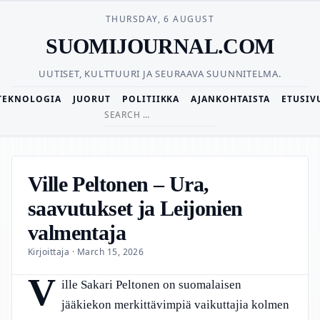
THURSDAY, 6 AUGUST
SUOMIJOURNAL.COM
UUTISET, KULTTUURI JA SEURAAVA SUUNNITELMA.
TEKNOLOGIA
JUORUT
POLITIIKKA
AJANKOHTAISTA
ETUSIV
Search
for:
Ville Peltonen – Ura,
saavutukset ja Leijonien
valmentaja
Kirjoittaja · March 15, 2026
V
ille Sakari Peltonen on suomalaisen
jääkiekon merkittävimpiä vaikuttajia kolmen