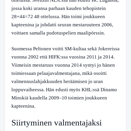
ottelussa. Sveitsin NLA:ssa hän edusti HC Luganoa,
jossa koki uransa parhaan kauden tehopistein
28+44=72 48 ottelussa. Hän toimi joukkueen
kapteenina ja johdatti seuran mestaruuteen 2006,
voittaen samalla pudotuspelien maalipörssin.
Suomessa Peltonen voitti SM-kultaa sekä Jokereissa
vuonna 2002 että HIFK:ssa vuosina 2011 ja 2014.
Viimeisin mestaruus vuonna 2014 syntyi jo hänen
toimiessaan pelaajavalmentajana, mikä osoitti
valmennuslahjakkuuden heräämisen jo uran
loppuvaiheessa. Hän edusti myös KHL:ssä Dinamo
Minskiä kaudella 2009–10 toimien joukkueen
kapteenina.
Siirtyminen valmentajaksi