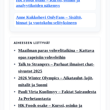
HK Foods osake – Kurssi, osinko ja
analyytikoiden näkemys
Anne Kukkohovi OnlyFans – Sisältö,
hinnat ja vuotokohu selityksineen
AIHEESEEN LIITTYVÄT
Maailman paras vohvelitaikina – Kattava
opas rapeisiin vohveleihin
Talk to Strangers – Parhaat ilmaiset chat-
sivustot 2025
2026 Winter Olympics – Aikataulut, lajit,
mitalit ja Suomi
Pauli Virta Kuolinsyy – Faktat Sairaudesta
Ja Perhetaustasta
HK Foods osake – Kurssi, osinko ja