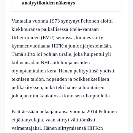
analyytikoiden näkemys
Vantaalla vuonna 1973 syntynyt Peltonen aloitti
kiekkouransa paikallisessa Etelä-Vantaan
Urheilijoiden (EVU) seurassa, kunnes siirtyi
kymmenvuotiaana HIFK:n juniorijärjestelmään.
Tämä siirto loi pohjan uralle, joka huipentui yli
kolmensadan NHL-ottelun ja useiden
olympiamitalien kera. Hänen pelityylinsä yhdisti
teknisen taidon, nopeuden ja poikkeuksellisen
pelikäsityksen, mikä teki hänestä luontaisen
johtajan niin kaukalossa kuin sen ulkopuolella.
Päättäessään pelaajauransa vuonna 2014 Peltonen
ei jättänyt lajia, vaan siirtyi välittömästi
valmentajaksi. Hänen siirtymisensä HIFK:n