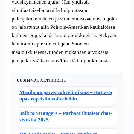
vuosikymmenen ajalta. Hän yhdistää
ainutlaatuisella tavalla huipputason
pelaajakokemuksen ja valmennusosaamisen, joka
on jalostunut niin Pohjois-Amerikan kaukaloissa
kuin eurooppalaisissa seurajoukkueissa. Nykyään
hän toimii apuvalmentajana Suomen
maajoukkueessa, tuoden mukanaan arvokasta
perspektiiviä kansainvälisestä huippukiekosta.
UUSIMMAT ARTIKKELIT
Maailman paras vohvelitaikina – Kattava
opas rapeisiin vohveleihin
Talk to Strangers – Parhaat ilmaiset chat-
sivustot 2025