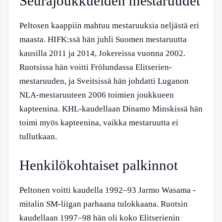
Seurajoukkueiden mestaruudet
Peltosen kaappiin mahtuu mestaruuksia neljästä eri
maasta. HIFK:ssä hän juhli Suomen mestaruutta
kausilla 2011 ja 2014, Jokereissa vuonna 2002.
Ruotsissa hän voitti Frölundassa Elitserien-
mestaruuden, ja Sveitsissä hän johdatti Luganon
NLA-mestaruuteen 2006 toimien joukkueen
kapteenina. KHL-kaudellaan Dinamo Minskissä hän
toimi myös kapteenina, vaikka mestaruutta ei
tullutkaan.
Henkilökohtaiset palkinnot
Peltonen voitti kaudella 1992–93 Jarmo Wasama -
mitalin SM-liigan parhaana tulokkaana. Ruotsin
kaudellaan 1997–98 hän oli koko Elitserienin