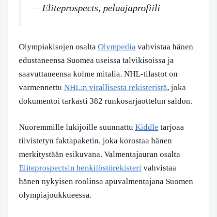
— Eliteprospects, pelaajaprofiili
Olympiakisojen osalta
Olympedia
vahvistaa hänen
edustaneensa Suomea useissa talvikisoissa ja
saavuttaneensa kolme mitalia. NHL-tilastot on
varmennettu
NHL:n virallisesta rekisteristä
, joka
dokumentoi tarkasti 382 runkosarjaottelun saldon.
Nuoremmille lukijoille suunnattu
Kiddle
tarjoaa
tiivistetyn faktapaketin, joka korostaa hänen
merkitystään esikuvana. Valmentajauran osalta
Eliteprospectsin henkilöstörekisteri
vahvistaa
hänen nykyisen roolinsa apuvalmentajana Suomen
olympiajoukkueessa.