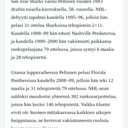
San Jose Sharks varasi Peltosen vuoden 1993
draftin toisella kierroksella, 58. vuorolla. NHL-
debyytti tapahtui kaudella 1995–96, jolloin hän
pelasi 31 ottelua Sharksissa tehopistein 2+11.
Kaudella 1998–99 hän edusti Nashville Predatorsia,
ja kaudella 1999–2000 hän vakiinnutti paikkansa
runkopelaajana 79 ottelussa, joissa syntyi 6 maalia
ja 28 tehopistettä.
Uransa loppuvaiheessa Peltonen pelasi Florida
Panthersissa kaudella 2008–09, jolloin hän teki 12
maalia ja 31 tehopistettä 79 ottelussa. NHL-uran
saldoksi muodostui yhteensä 382 runkosarjaottelua,
joissa hän keräsi 146 tehopistettä. Vaikka tilastot
eivät ole Suomen mittakaavassa kaikkien aikojen
huipputasoa, ne kertovat vakiintuneesta roolista