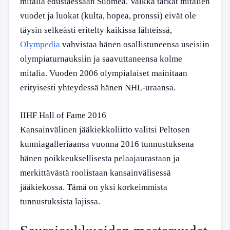
mitalia edustaessaan Suomea. Vaikka tarkat mitalien
vuodet ja luokat (kulta, hopea, pronssi) eivät ole
täysin selkeästi eritelty kaikissa lähteissä,
Olympedia
vahvistaa hänen osallistuneensa useisiin
olympiaturnauksiin ja saavuttaneensa kolme
mitalia. Vuoden 2006 olympialaiset mainitaan
erityisesti yhteydessä hänen NHL-uraansa.
IIHF Hall of Fame 2016
Kansainvälinen jääkiekkoliitto valitsi Peltosen
kunniagalleriaansa vuonna 2016 tunnustuksena
hänen poikkeuksellisesta pelaajaurastaan ja
merkittävästä roolistaan kansainvälisessä
jääkiekossa. Tämä on yksi korkeimmista
tunnustuksista lajissa.