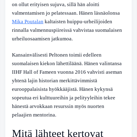
on ollut erityisen sujuva, sillä hän aloitti
valmentamisen jo pelatessaan. Hänen läsnäolonsa
Mika Poutalan
kaltaisten huippu-urheilijoiden
rinnalla valmennuspiireissä vahvistaa suomalaisen
urheiluosaamisen jatkumoa.
Kansainvälisesti Peltonen toimii edelleen
suomalaisen kiekon lähettiläänä. Hänen valintansa
IIHF Hall of Fameen vuonna 2016 vahvisti aseman
yhtenä lajin historian merkittävimmistä
eurooppalaisista hyökkääjistä. Hänen kykynsä
sopeutua eri kulttuureihin ja pelityyleihin tekee
hänestä arvokkaan resurssin myös nuorten
pelaajien mentorina.
Mitä lähteet kertovat