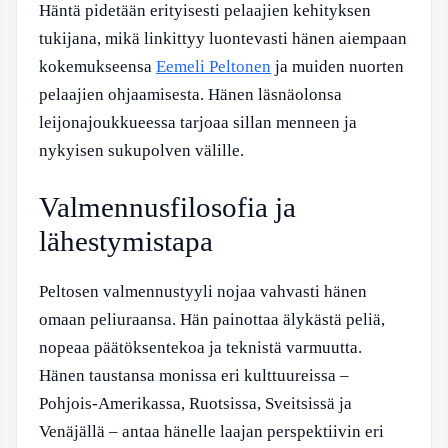
Häntä pidetään erityisesti pelaajien kehityksen
tukijana, mikä linkittyy luontevasti hänen aiempaan
kokemukseensa
Eemeli Peltonen
ja muiden nuorten
pelaajien ohjaamisesta. Hänen läsnäolonsa
leijonajoukkueessa tarjoaa sillan menneen ja
nykyisen sukupolven välille.
Valmennusfilosofia ja
lähestymistapa
Peltosen valmennustyyli nojaa vahvasti hänen
omaan peliuraansa. Hän painottaa älykästä peliä,
nopeaa päätöksentekoa ja teknistä varmuutta.
Hänen taustansa monissa eri kulttuureissa –
Pohjois-Amerikassa, Ruotsissa, Sveitsissä ja
Venäjällä – antaa hänelle laajan perspektiivin eri