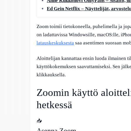
Anne Kukkohovi OnlyFans – Sisältö, hi
Ed Gein Netflix – Näyttelijät, arvostelu
Zoom toimii tietokoneella, puhelimella ja jopa
on ladattavissa Windowsille, macOS:lle, iPhon
latauskeskuksesta
saa asentimen suoraan mobii
Aloittelijan kannattaa ensin luoda ilmainen ti
käyttökokemuksen saavuttamiseksi. Sen jälke
klikkauksella.
Zoomin käyttö aloittel
hetkessä
📥
Asenna Zoom