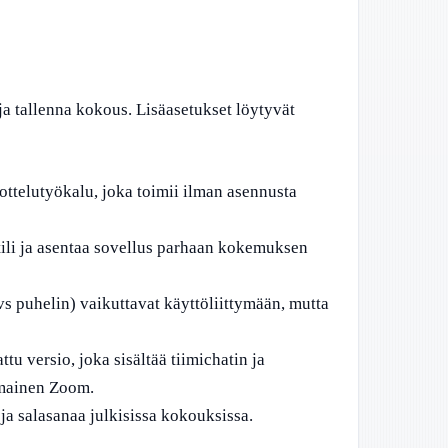
 ja tallenna kokous. Lisäasetukset löytyvät
telutyökalu, joka toimii ilman asennusta
 tili ja asentaa sovellus parhaan kokemuksen
s puhelin) vaikuttavat käyttöliittymään, mutta
u versio, joka sisältää tiimichatin ja
ilmainen Zoom.
ja salasanaa julkisissa kokouksissa.