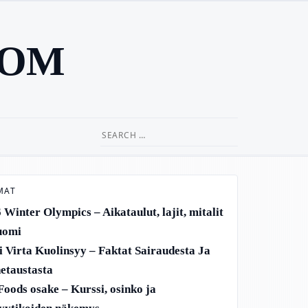
COM
Search
for:
MAT
 Winter Olympics – Aikataulut, lajit, mitalit
uomi
i Virta Kuolinsyy – Faktat Sairaudesta Ja
etaustasta
oods osake – Kurssi, osinko ja