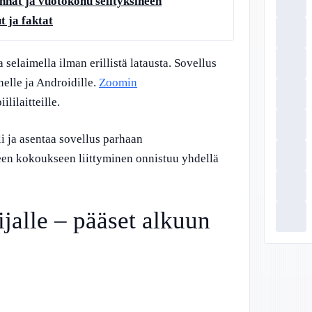
nnat ja vuotokohu selityksineen
t ja faktat
 selaimella ilman erillistä latausta. Sovellus
elle ja Androidille.
Zoomin
lilaitteille.
li ja asentaa sovellus parhaan
en kokoukseen liittyminen onnistuu yhdellä
ijalle – pääset alkuun