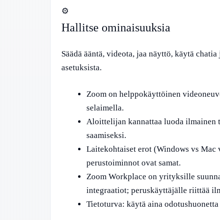
⚙️
Hallitse ominaisuuksia
Säädä ääntä, videota, jaa näyttö, käytä chatia
asetuksista.
Zoom on helppokäyttöinen videoneuvot
selaimella.
Aloittelijan kannattaa luoda ilmainen
saamiseksi.
Laitekohtaiset erot (Windows vs Mac v
perustoiminnot ovat samat.
Zoom Workplace on yrityksille suunnatt
integraatiot; peruskäyttäjälle riittää 
Tietoturva: käytä aina odotushuonetta 