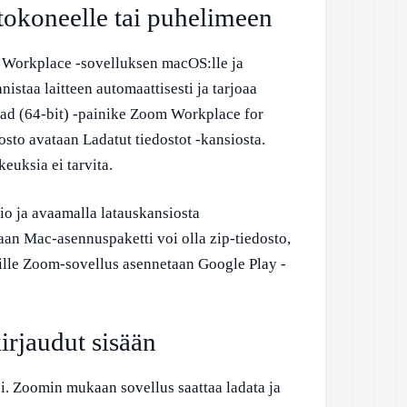
tokoneelle tai puhelimeen
 Workplace -sovelluksen macOS:lle ja
staa laitteen automaattisesti ja tarjoaa
ad (64-bit) -painike Zoom Workplace for
to avataan Ladatut tiedostot -kansiosta.
euksia ei tarvita.
o ja avaamalla latauskansiosta
an Mac-asennuspaketti voi olla zip-tiedosto,
ille Zoom-sovellus asennetaan Google Play -
irjaudut sisään
si. Zoomin mukaan sovellus saattaa ladata ja