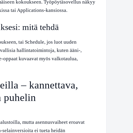
immäiseen kokoukseen. Työpöytäsovellus näkyy
ssa tai Applications-kansiossa.
esi: mitä tehdä
ukseen, tai Schedule, jos luot uuden
llisia hallintatoimintoja, kuten ääni-,
ube-oppaat kuvaavat myös valkotaulua,
eilla – kannettava,
 puhelin
alustoilla, mutta asennusvaiheet eroavat
selainversioita ei tueta heidän