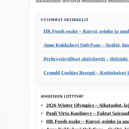
aikataulutus selviävät muutamassa minuutiss
UUSIMMAT ARTIKKELIT
HK Foods osake – Kurssi, osinko ja ana
Anne Kukkohovi OnlyFans – Sisältö, hin
Perheystävälliset aktiviteetit – Helsink
Crumbl Cookies Resepti – Kotitekoiset j
AIHEESEEN LIITTYVÄT
2026 Winter Olympics – Aikataulut, laji
Pauli Virta Kuolinsyy – Faktat Sairau
HK Foods osake – Kurssi, osinko ja a