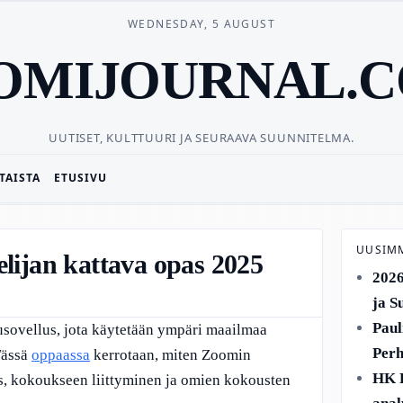
WEDNESDAY, 5 AUGUST
OMIJOURNAL.
UUTISET, KULTTUURI JA SEURAAVA SUUNNITELMA.
TAISTA
ETUSIVU
UUSIM
lijan kattava opas 2025
2026
ja S
Paul
sovellus, jota käytetään ympäri maailmaa
Perh
Tässä
oppaassa
kerrotaan, miten Zoomin
HK F
s, kokoukseen liittyminen ja omien kokousten