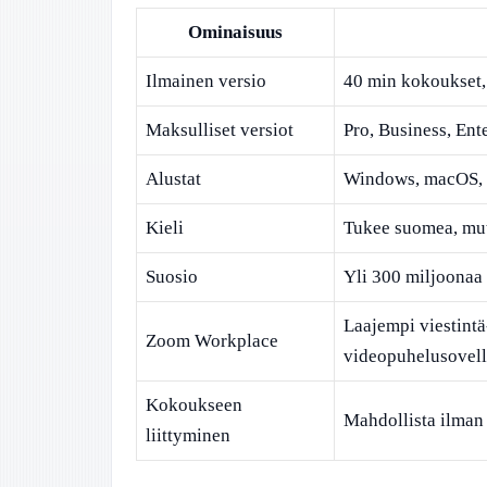
Ominaisuus
Ilmainen versio
40 min kokoukset, 
Maksulliset versiot
Pro, Business, Ent
Alustat
Windows, macOS, L
Kieli
Tukee suomea, mut
Suosio
Yli 300 miljoonaa 
Laajempi viestintä-
Zoom Workplace
videopuhelusovel
Kokoukseen
Mahdollista ilman 
liittyminen