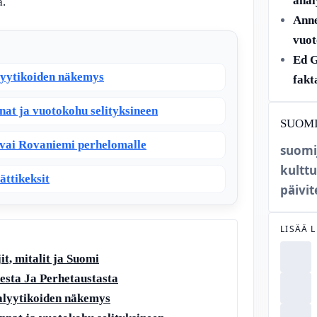
anal
a.
Anne
vuot
Ed G
lyytikoiden näkemys
fakt
nat ja vuotokohu selityksineen
SUOM
i vai Rovaniemi perhelomalle
suomi
kulttu
ättikeksit
päivit
LISÄÄ 
t, mitalit ja Suomi
desta Ja Perhetaustasta
nalyytikoiden näkemys