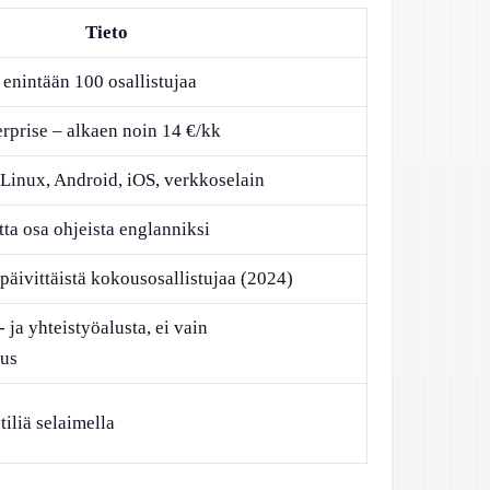
Tieto
enintään 100 osallistujaa
erprise – alkaen noin 14 €/kk
inux, Android, iOS, verkkoselain
ta osa ohjeista englanniksi
päivittäistä kokousosallistujaa (2024)
 ja yhteistyöalusta, ei vain
lus
tiliä selaimella