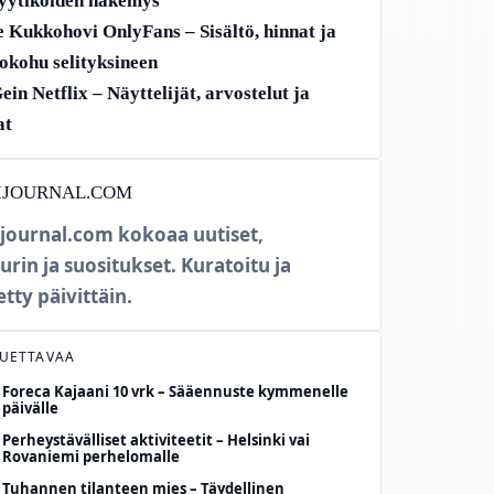
yytikoiden näkemys
 Kukkohovi OnlyFans – Sisältö, hinnat ja
okohu selityksineen
ein Netflix – Näyttelijät, arvostelut ja
at
IJOURNAL.COM
journal.com kokoaa uutiset,
urin ja suositukset. Kuratoitu ja
etty päivittäin.
LUETTAVAA
Foreca Kajaani 10 vrk – Sääennuste kymmenelle
päivälle
Perheystävälliset aktiviteetit – Helsinki vai
Rovaniemi perhelomalle
Tuhannen tilanteen mies – Täydellinen