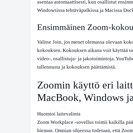
asentaa automaattisesti, kun osallistut ens
Windowsissa tehtäväpalkissa ja Macissa Docki
Ensimmäinen Zoom-kokouks
Valitse Join, jos menet olemassa olevaan koko
kokouksen. Kokouksen aikana voit käyttää tava
video-, osallistuja- ja jakotoimintoja. YouT
tallennusta ja kokouksen päättämistä.
Zoomin käyttö eri laitt
MacBook, Windows ja
Huomioi laitevalinta
Zoom Workplace -sovellus toimii kaikilla pää
hieman. Omnian ohjeessa todetaan, että Zoom-