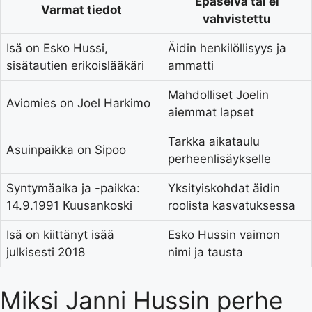
Epäselvä tai ei
Varmat tiedot
vahvistettu
Isä on Esko Hussi,
Äidin henkilöllisyys ja
sisätautien erikoislääkäri
ammatti
Mahdolliset Joelin
Aviomies on Joel Harkimo
aiemmat lapset
Tarkka aikataulu
Asuinpaikka on Sipoo
perheenlisäykselle
Syntymäaika ja -paikka:
Yksityiskohdat äidin
14.9.1991 Kuusankoski
roolista kasvatuksessa
Isä on kiittänyt isää
Esko Hussin vaimon
julkisesti 2018
nimi ja tausta
Miksi Janni Hussin perhe