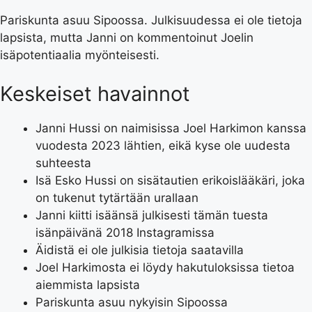
Pariskunta asuu Sipoossa. Julkisuudessa ei ole tietoja
lapsista, mutta Janni on kommentoinut Joelin
isäpotentiaalia myönteisesti.
Keskeiset havainnot
Janni Hussi on naimisissa Joel Harkimon kanssa
vuodesta 2023 lähtien, eikä kyse ole uudesta
suhteesta
Isä Esko Hussi on sisätautien erikoislääkäri, joka
on tukenut tytärtään urallaan
Janni kiitti isäänsä julkisesti tämän tuesta
isänpäivänä 2018 Instagramissa
Äidistä ei ole julkisia tietoja saatavilla
Joel Harkimosta ei löydy hakutuloksissa tietoa
aiemmista lapsista
Pariskunta asuu nykyisin Sipoossa