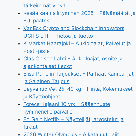
tärkeimmät vinkit
Kesäaikaan siirtyminen 2025 – Päivämäärät ja
EU-päätös
VanEck Crypto and Blockchain Innovators
UCITS ETF – Tietoa ja tuotto
K Market Haarajoki – Aukioloajat, Palvelut ja
Posti-piste
Clas Ohlson Lahti – Aukioloajat, osoite ja
ajankohtaiset tiedot
Elisa Puhelin Tarjoukset – Parhaat Kampanjat
ja Salainen Tarjous
Bayvantic Vet 25–40 kg – Hinta, Kokemukset
ja Käyttöohjeet
Foreca Kajaani 10 vrk – Sääennuste
kymmenelle päivälle
Ed Gein Netflix – Näyttelijät, arvostelut ja
faktat
2026 Winter Olympics – Aikataulut, lajit,