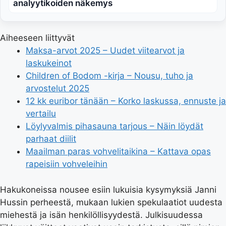
analyytikoiden näkemys
Aiheeseen liittyvät
Maksa-arvot 2025 – Uudet viitearvot ja
laskukeinot
Children of Bodom -kirja – Nousu, tuho ja
arvostelut 2025
12 kk euribor tänään – Korko laskussa, ennuste ja
vertailu
Löylyvalmis pihasauna tarjous – Näin löydät
parhaat diilit
Maailman paras vohvelitaikina – Kattava opas
rapeisiin vohveleihin
Hakukoneissa nousee esiin lukuisia kysymyksiä Janni
Hussin perheestä, mukaan lukien spekulaatiot uudesta
miehestä ja isän henkilöllisyydestä. Julkisuudessa