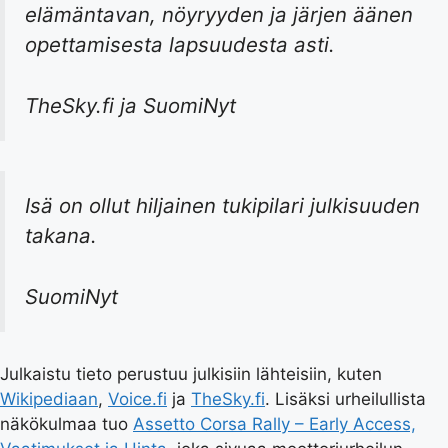
elämäntavan, nöyryyden ja järjen äänen
opettamisesta lapsuudesta asti.
TheSky.fi ja SuomiNyt
Isä on ollut hiljainen tukipilari julkisuuden
takana.
SuomiNyt
Julkaistu tieto perustuu julkisiin lähteisiin, kuten
Wikipediaan
,
Voice.fi
ja
TheSky.fi
. Lisäksi urheilullista
näkökulmaa tuo
Assetto Corsa Rally – Early Access,