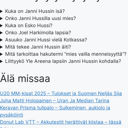
Kuka on Janni Hussin isä?
Onko Janni Hussilla uusi mies?
Kuka on Esko Hussi?
Onko Joel Harkimolla lapsia?
Asuuko Janni Hussi vielä Kotkassa?
Mitä tekee Janni Hussin äiti?
Mitä tarkoittaa hakutermi “mies vailla menneisyyttä”?
Liittyykö Yle Areena lapsiin Janni Hussin kohdalla?
Älä missaa
U20 MM-kisat 2025 – Tulokset ja Suomen Neljäs Sija
Juha Matti Holopainen – Uran Ja Median Tarina
Keravan Prisma tulipalo – Sulkeminen, aukiolo ja
pysäköinti
Donut Lab VTT – Akkutestit herättivät kiistaa – tässä