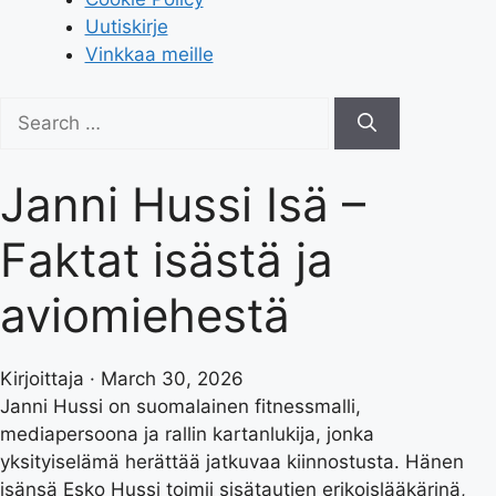
Uutiskirje
Vinkkaa meille
Search
for:
Janni Hussi Isä –
Faktat isästä ja
aviomiehestä
Kirjoittaja · March 30, 2026
Janni Hussi on suomalainen fitnessmalli,
mediapersoona ja rallin kartanlukija, jonka
yksityiselämä herättää jatkuvaa kiinnostusta. Hänen
isänsä Esko Hussi toimii sisätautien erikoislääkärinä,