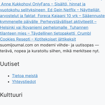
Anne Kukkohovi OnlyFans – Sisältö, hinnat ja
vuotokohu selityksineen
Ed Gein Netflix – Näyttelijät,
arvostelut ja faktat
Foreca Kajaani 10 vrk – Sääennuste
kymmenelle päivälle
Perheystävälliset aktiviteetit –
Helsinki vai Rovaniemi perhelomalle
Tuhannen
tilanteen mies – Täydellinen tietopaketti
Crumbl
Cookies Resepti – Kotitekoiset jättikeksit
suomijournal.com on moderni viihde- ja uutisopas —
terävä, nopea ja kuratoitu siihen, mikä merkitsee nyt.
Uutiset
Tietoa meistä
Yhteystiedot
Kulttuuri