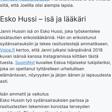
siitä, että Joelilla olisi aiempia lapsia.
Esko Hussi – isä ja lääkäri
Janni Hussin isä on Esko Hussi, joka työskentelee
sisätautien erikoislääkärinä. Hän on erikoistunut
sydänsairauksiin ja tekee rasitustestejä ammatikseen.
Voice.fi
kertoo, että Janni julkaisi isänpäivänä 2018
kuvan isänsä kanssa Instagramissa kiittäen tästä
tuesta.
SuomiNyt
kuvailee Eskoa hiljaiseksi tukipilariksi,
joka on opettanut tyttärelleen urheilullisen
elämäntavan, nöyryyden ja järjen äänen jo lapsuudesta
asti.
Isän ammatti ja vaikutus
Esko Hussin työ sydänsairauksien parissa ja
rasitustestien tekeminen korostaa terveyden