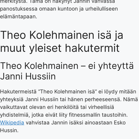
merkitystä. Tämä on näkynyt Jannin vahvassa
panostuksessa omaan kuntoon ja urheilulliseen
elämäntapaan.
Theo Kolehmainen isä ja
muut yleiset hakutermit
Theo Kolehmainen – ei yhteyttä
Janni Hussiin
Hakutermeistä “Theo Kolehmainen isä” ei löydy mitään
yhteyksiä Janni Hussiin tai hänen perheeseensä. Nämä
vaikuttavat olevan eri henkilöitä tai virheellisiä
yhdistelmiä, jotka eivät liity fitnessmallin taustoihin.
Wikipedia
vahvistaa Jannin isäksi ainoastaan Esko
Hussin.