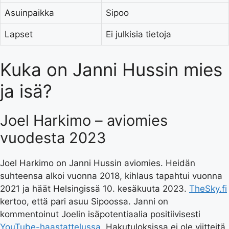
Asuinpaikka
Sipoo
Lapset
Ei julkisia tietoja
Kuka on Janni Hussin mies
ja isä?
Joel Harkimo – aviomies
vuodesta 2023
Joel Harkimo on Janni Hussin aviomies. Heidän
suhteensa alkoi vuonna 2018, kihlaus tapahtui vuonna
2021 ja häät Helsingissä
10. kesäkuuta 2023
.
TheSky.fi
kertoo, että pari asuu Sipoossa. Janni on
kommentoinut Joelin isäpotentiaalia positiivisesti
YouTube-haastattelussa
. Hakutuloksissa ei ole viitteitä