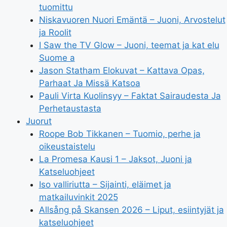
tuomittu
Niskavuoren Nuori Emäntä – Juoni, Arvostelut
ja Roolit
I Saw the TV Glow – Juoni, teemat ja kat elu
Suome a
Jason Statham Elokuvat – Kattava Opas,
Parhaat Ja Missä Katsoa
Pauli Virta Kuolinsyy – Faktat Sairaudesta Ja
Perhetaustasta
Juorut
Roope Bob Tikkanen – Tuomio, perhe ja
oikeustaistelu
La Promesa Kausi 1 – Jaksot, Juoni ja
Katseluohjeet
Iso valliriutta – Sijainti, eläimet ja
matkailuvinkit 2025
Allsång på Skansen 2026 – Liput, esiintyjät ja
katseluohjeet