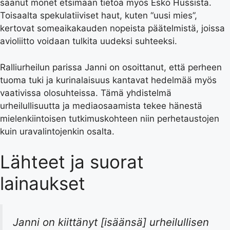
saanut monet etsimään tietoa myös Esko Hussista.
Toisaalta spekulatiiviset haut, kuten “uusi mies”,
kertovat someaikakauden nopeista päätelmistä, joissa
avioliitto voidaan tulkita uudeksi suhteeksi.
Ralliurheilun parissa Janni on osoittanut, että perheen
tuoma tuki ja kurinalaisuus kantavat hedelmää myös
vaativissa olosuhteissa. Tämä yhdistelmä
urheilullisuutta ja mediaosaamista tekee hänestä
mielenkiintoisen tutkimuskohteen niin perhetaustojen
kuin uravalintojenkin osalta.
Lähteet ja suorat
lainaukset
Janni on kiittänyt [isäänsä] urheilullisen