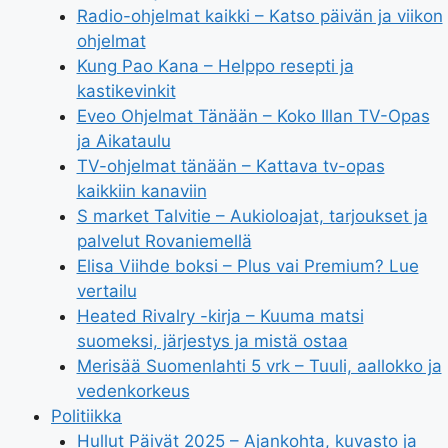
Radio-ohjelmat kaikki – Katso päivän ja viikon
ohjelmat
Kung Pao Kana – Helppo resepti ja
kastikevinkit
Eveo Ohjelmat Tänään – Koko Illan TV-Opas
ja Aikataulu
TV-ohjelmat tänään – Kattava tv-opas
kaikkiin kanaviin
S market Talvitie – Aukioloajat, tarjoukset ja
palvelut Rovaniemellä
Elisa Viihde boksi – Plus vai Premium? Lue
vertailu
Heated Rivalry -kirja – Kuuma matsi
suomeksi, järjestys ja mistä ostaa
Merisää Suomenlahti 5 vrk – Tuuli, aallokko ja
vedenkorkeus
Politiikka
Hullut Päivät 2025 – Ajankohta, kuvasto ja