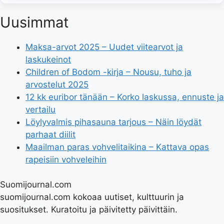
Uusimmat
Maksa-arvot 2025 – Uudet viitearvot ja
laskukeinot
Children of Bodom -kirja – Nousu, tuho ja
arvostelut 2025
12 kk euribor tänään – Korko laskussa, ennuste ja
vertailu
Löylyvalmis pihasauna tarjous – Näin löydät
parhaat diilit
Maailman paras vohvelitaikina – Kattava opas
rapeisiin vohveleihin
Suomijournal.com
suomijournal.com kokoaa uutiset, kulttuurin ja
suositukset. Kuratoitu ja päivitetty päivittäin.