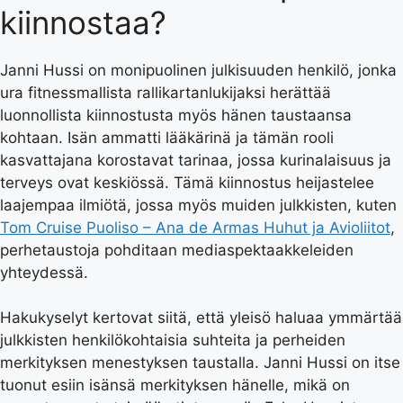
kiinnostaa?
Janni Hussi on monipuolinen julkisuuden henkilö, jonka
ura fitnessmallista rallikartanlukijaksi herättää
luonnollista kiinnostusta myös hänen taustaansa
kohtaan. Isän ammatti lääkärinä ja tämän rooli
kasvattajana korostavat tarinaa, jossa kurinalaisuus ja
terveys ovat keskiössä. Tämä kiinnostus heijastelee
laajempaa ilmiötä, jossa myös muiden julkkisten, kuten
Tom Cruise Puoliso – Ana de Armas Huhut ja Avioliitot
,
perhetaustoja pohditaan mediaspektaakkeleiden
yhteydessä.
Hakukyselyt kertovat siitä, että yleisö haluaa ymmärtää
julkkisten henkilökohtaisia suhteita ja perheiden
merkityksen menestyksen taustalla. Janni Hussi on itse
tuonut esiin isänsä merkityksen hänelle, mikä on