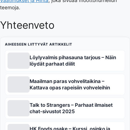
Vaatimukset ja Hinta
, joka sivuaa moottoriurheilun
teemoja.
Yhteenveto
AIHEESEEN LIITTYVÄT ARTIKKELIT
Löylyvalmis pihasauna tarjous – Näin
löydät parhaat diilit
Maailman paras vohvelitaikina –
Kattava opas rapeisiin vohveleihin
Talk to Strangers – Parhaat ilmaiset
chat-sivustot 2025
HK Foods osake – Kurssi, osinko ja