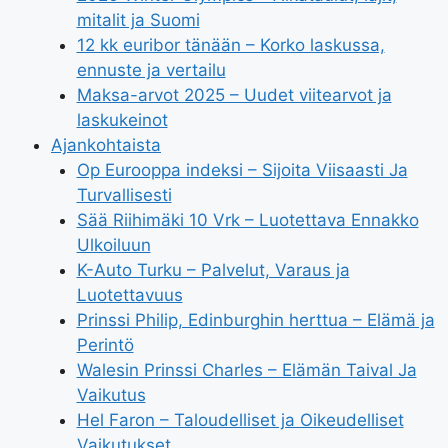
mitalit ja Suomi
12 kk euribor tänään – Korko laskussa,
ennuste ja vertailu
Maksa-arvot 2025 – Uudet viitearvot ja
laskukeinot
Ajankohtaista
Op Eurooppa indeksi – Sijoita Viisaasti Ja
Turvallisesti
Sää Riihimäki 10 Vrk – Luotettava Ennakko
Ulkoiluun
K-Auto Turku – Palvelut, Varaus ja
Luotettavuus
Prinssi Philip, Edinburghin herttua – Elämä ja
Perintö
Walesin Prinssi Charles – Elämän Taival Ja
Vaikutus
Hel Faron – Taloudelliset ja Oikeudelliset
Vaikutukset