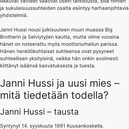
liikkuvat väitteet vaativat usein tarkistusta, sillä nimien
ja sukulaisuussuhteiden osalta esiintyy harhaanjohtavia
yhdistelmiä.
Janni Hussi nousi julkisuuteen muun muassa Big
Brotherin ja Selviytyjien kautta, mutta viime vuosina
hänet on noteerattu myös moottoriurheilun parissa.
Hänen henkilökohtaiset suhteensa ovat pysyneet
suhteellisen yksityisinä, vaikka hän onkin avoimesti
kiittänyt isäänsä kasvatuksesta ja tuesta.
Janni Hussi ja uusi mies –
mitä tiedetään todella?
Janni Hussi – tausta
Syntynyt 14. syyskuuta 1991 Kuusankoskella.