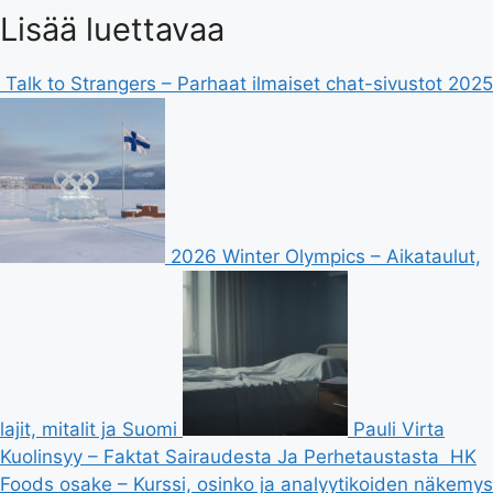
Lisää luettavaa
Talk to Strangers – Parhaat ilmaiset chat-sivustot 2025
2026 Winter Olympics – Aikataulut,
lajit, mitalit ja Suomi
Pauli Virta
Kuolinsyy – Faktat Sairaudesta Ja Perhetaustasta
HK
Foods osake – Kurssi, osinko ja analyytikoiden näkemys