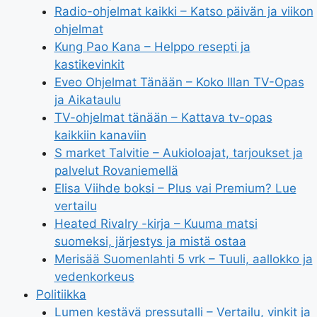
Radio-ohjelmat kaikki – Katso päivän ja viikon
ohjelmat
Kung Pao Kana – Helppo resepti ja
kastikevinkit
Eveo Ohjelmat Tänään – Koko Illan TV-Opas
ja Aikataulu
TV-ohjelmat tänään – Kattava tv-opas
kaikkiin kanaviin
S market Talvitie – Aukioloajat, tarjoukset ja
palvelut Rovaniemellä
Elisa Viihde boksi – Plus vai Premium? Lue
vertailu
Heated Rivalry -kirja – Kuuma matsi
suomeksi, järjestys ja mistä ostaa
Merisää Suomenlahti 5 vrk – Tuuli, aallokko ja
vedenkorkeus
Politiikka
Lumen kestävä pressutalli – Vertailu, vinkit ja