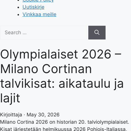
Uutiskirje
Vinkkaa meille
Search
for:
Olympialaiset 2026 –
Milano Cortinan
talvikisat: aikataulu ja
lajit
Kirjoittaja · May 30, 2026
Milano Cortina 2026 on historian 20. talviolympialaiset.
Kisat järjestetään helmikuussa 2026 Pohjois-Italiassa,