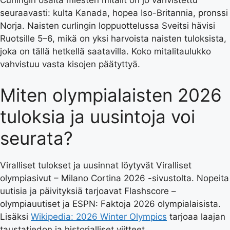
Curlingin osalta miesten mitalit on jo vahvistettu
seuraavasti: kulta Kanada, hopea Iso-Britannia, pronssi
Norja. Naisten curlingin loppuottelussa Sveitsi hävisi
Ruotsille 5–6, mikä on yksi harvoista naisten tuloksista,
joka on tällä hetkellä saatavilla. Koko mitalitaulukko
vahvistuu vasta kisojen päätyttyä.
Miten olympialaisten 2026
tuloksia ja uusintoja voi
seurata?
Viralliset tulokset ja uusinnat löytyvät Viralliset
olympiasivut – Milano Cortina 2026 -sivustolta. Nopeita
uutisia ja päivityksiä tarjoavat Flashscore –
olympiauutiset ja ESPN: Faktoja 2026 olympialaisista.
Lisäksi
Wikipedia: 2026 Winter Olympics
tarjoaa laajan
taustatiedon ja historialliset viitteet.