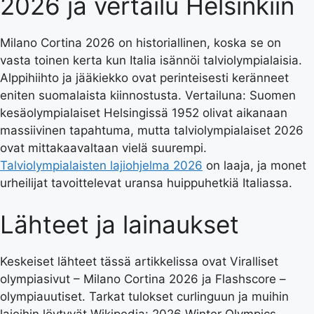
2026 ja vertailu Helsinkiin
Milano Cortina 2026 on historiallinen, koska se on
vasta toinen kerta kun Italia isännöi talviolympialaisia.
Alppihiihto ja jääkiekko ovat perinteisesti keränneet
eniten suomalaista kiinnostusta. Vertailuna: Suomen
kesäolympialaiset Helsingissä 1952 olivat aikanaan
massiivinen tapahtuma, mutta talviolympialaiset 2026
ovat mittakaavaltaan vielä suurempi.
Talviolympialaisten lajiohjelma 2026
on laaja, ja monet
urheilijat tavoittelevat uransa huippuhetkiä Italiassa.
Lähteet ja lainaukset
Keskeiset lähteet tässä artikkelissa ovat Viralliset
olympiasivut – Milano Cortina 2026 ja Flashscore –
olympiauutiset. Tarkat tulokset curlinguun ja muihin