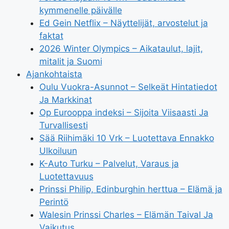
kymmenelle päivälle
Ed Gein Netflix – Näyttelijät, arvostelut ja
faktat
2026 Winter Olympics – Aikataulut, lajit,
mitalit ja Suomi
Ajankohtaista
Oulu Vuokra-Asunnot – Selkeät Hintatiedot
Ja Markkinat
Op Eurooppa indeksi – Sijoita Viisaasti Ja
Turvallisesti
Sää Riihimäki 10 Vrk – Luotettava Ennakko
Ulkoiluun
K-Auto Turku – Palvelut, Varaus ja
Luotettavuus
Prinssi Philip, Edinburghin herttua – Elämä ja
Perintö
Walesin Prinssi Charles – Elämän Taival Ja
Vaikutus