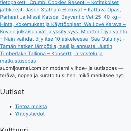
tietopaketti
Crumbl Cookies Resepti – Kotitekoiset
jättikeksit
Jason Statham Elokuvat – Kattava Opas,
Parhaat Ja Missä Katsoa
Bayvantic Vet 25–40 kg –
Hinta, Kokemukset ja Käyttöohjeet
We Love Kerava –
Kuvien julkaisuluvat ja yksityisyys
Moottoriöljyn vaihto
– Näin vaihdat öljy itse 10 askeleessa
Sää Oulu nyt –
Tämän hetken lämpötila, tuuli ja ennuste
Justin
Timberlake Tallinna – Konsertti, arvostelu ja
matkustusopas
suomijournal.com on moderni viihde- ja uutisopas —
terävä, nopea ja kuratoitu siihen, mikä merkitsee nyt.
Uutiset
Tietoa meistä
Yhteystiedot
Kulttuuri