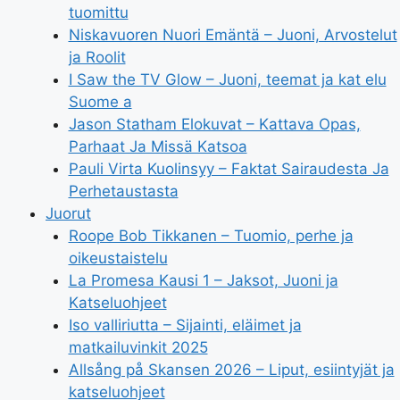
tuomittu
Niskavuoren Nuori Emäntä – Juoni, Arvostelut
ja Roolit
I Saw the TV Glow – Juoni, teemat ja kat elu
Suome a
Jason Statham Elokuvat – Kattava Opas,
Parhaat Ja Missä Katsoa
Pauli Virta Kuolinsyy – Faktat Sairaudesta Ja
Perhetaustasta
Juorut
Roope Bob Tikkanen – Tuomio, perhe ja
oikeustaistelu
La Promesa Kausi 1 – Jaksot, Juoni ja
Katseluohjeet
Iso valliriutta – Sijainti, eläimet ja
matkailuvinkit 2025
Allsång på Skansen 2026 – Liput, esiintyjät ja
katseluohjeet