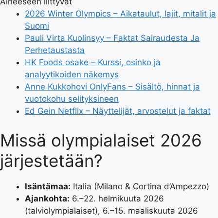
Aiheeseen liittyvät
2026 Winter Olympics – Aikataulut, lajit, mitalit ja
Suomi
Pauli Virta Kuolinsyy – Faktat Sairaudesta Ja
Perhetaustasta
HK Foods osake – Kurssi, osinko ja
analyytikoiden näkemys
Anne Kukkohovi OnlyFans – Sisältö, hinnat ja
vuotokohu selityksineen
Ed Gein Netflix – Näyttelijät, arvostelut ja faktat
Missä olympialaiset 2026
järjestetään?
Isäntämaa:
Italia (Milano & Cortina d’Ampezzo)
Ajankohta:
6.–22. helmikuuta 2026
(talviolympialaiset), 6.–15. maaliskuuta 2026