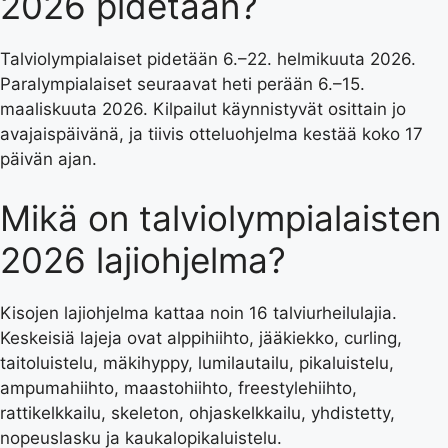
2026 pidetään?
Talviolympialaiset pidetään 6.–22. helmikuuta 2026.
Paralympialaiset seuraavat heti perään 6.–15.
maaliskuuta 2026. Kilpailut käynnistyvät osittain jo
avajaispäivänä, ja tiivis otteluohjelma kestää koko 17
päivän ajan.
Mikä on talviolympialaisten
2026 lajiohjelma?
Kisojen lajiohjelma kattaa noin 16 talviurheilulajia.
Keskeisiä lajeja ovat alppihiihto, jääkiekko, curling,
taitoluistelu, mäkihyppy, lumilautailu, pikaluistelu,
ampumahiihto, maastohiihto, freestylehiihto,
rattikelkkailu, skeleton, ohjaskelkkailu, yhdistetty,
nopeuslasku ja kaukalopikaluistelu.