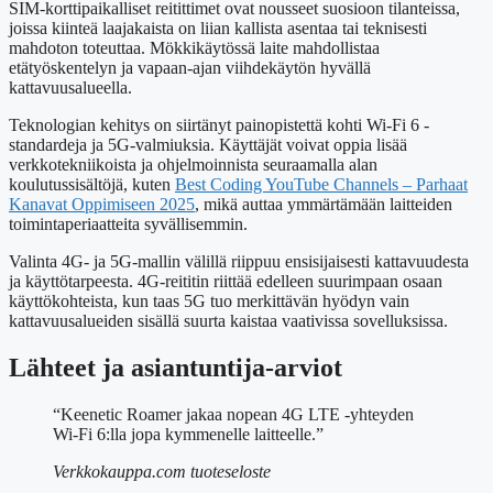
SIM-korttipaikalliset reitittimet ovat nousseet suosioon tilanteissa,
joissa kiinteä laajakaista on liian kallista asentaa tai teknisesti
mahdoton toteuttaa. Mökkikäytössä laite mahdollistaa
etätyöskentelyn ja vapaan-ajan viihdekäytön hyvällä
kattavuusalueella.
Teknologian kehitys on siirtänyt painopistettä kohti Wi-Fi 6 -
standardeja ja 5G-valmiuksia. Käyttäjät voivat oppia lisää
verkkotekniikoista ja ohjelmoinnista seuraamalla alan
koulutussisältöjä, kuten
Best Coding YouTube Channels – Parhaat
Kanavat Oppimiseen 2025
, mikä auttaa ymmärtämään laitteiden
toimintaperiaatteita syvällisemmin.
Valinta 4G- ja 5G-mallin välillä riippuu ensisijaisesti kattavuudesta
ja käyttötarpeesta. 4G-reititin riittää edelleen suurimpaan osaan
käyttökohteista, kun taas 5G tuo merkittävän hyödyn vain
kattavuusalueiden sisällä suurta kaistaa vaativissa sovelluksissa.
Lähteet ja asiantuntija-arviot
“Keenetic Roamer jakaa nopean 4G LTE -yhteyden
Wi-Fi 6:lla jopa kymmenelle laitteelle.”
Verkkokauppa.com tuoteseloste