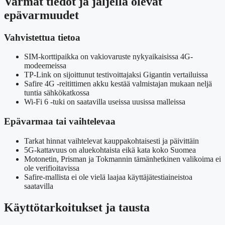
Varmat tiedot ja jäljellä olevat
epävarmuudet
Vahvistettua tietoa
SIM-korttipaikka on vakiovaruste nykyaikaisissa 4G-
modeemeissa
TP-Link on sijoittunut testivoittajaksi Gigantin vertailuissa
Safire 4G -reitittimen akku kestää valmistajan mukaan neljä
tuntia sähkökatkossa
Wi-Fi 6 -tuki on saatavilla useissa uusissa malleissa
Epävarmaa tai vaihtelevaa
Tarkat hinnat vaihtelevat kauppakohtaisesti ja päivittäin
5G-kattavuus on aluekohtaista eikä kata koko Suomea
Motonetin, Prisman ja Tokmannin tämänhetkinen valikoima ei
ole verifioitavissa
Safire-mallista ei ole vielä laajaa käyttäjätestiaineistoa
saatavilla
Käyttötarkoitukset ja tausta