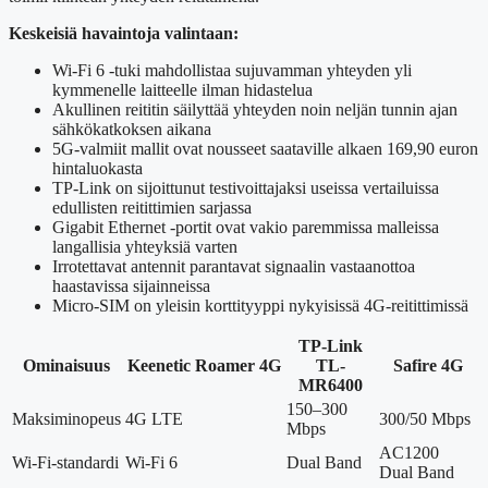
Keskeisiä havaintoja valintaan:
Wi-Fi 6 -tuki mahdollistaa sujuvamman yhteyden yli
kymmenelle laitteelle ilman hidastelua
Akullinen reititin säilyttää yhteyden noin neljän tunnin ajan
sähkökatkoksen aikana
5G-valmiit mallit ovat nousseet saataville alkaen 169,90 euron
hintaluokasta
TP-Link on sijoittunut testivoittajaksi useissa vertailuissa
edullisten reitittimien sarjassa
Gigabit Ethernet -portit ovat vakio paremmissa malleissa
langallisia yhteyksiä varten
Irrotettavat antennit parantavat signaalin vastaanottoa
haastavissa sijainneissa
Micro-SIM on yleisin korttityyppi nykyisissä 4G-reitittimissä
TP-Link
Ominaisuus
Keenetic Roamer 4G
TL-
Safire 4G
MR6400
150–300
Maksiminopeus
4G LTE
300/50 Mbps
Mbps
AC1200
Wi-Fi-standardi
Wi-Fi 6
Dual Band
Dual Band