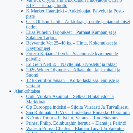
VanEck Crypto and Blockchain Innovators UCITS
ETF – Tietoa ja tuotto
K Market Haarajoki – Aukioloajat, Palvelut ja Posti-
piste
Clas Ohlson Lahti – Aukioloajat, osoite ja ajankohtaiset
tiedot
Elisa Puhelin Tarjoukset – Parhaat Kampanjat ja
Salainen Tarjous
Bayvantic Vet 25–40 kg – Hinta, Kokemukset ja
Käyttöohjeet
Foreca Kajaani 10 vrk – Sääennuste kymmenelle
päivälle
Ed Gein Netflix – Näyttelijät, arvostelut ja faktat
2026 Winter Olympics – Aikataulut, lajit, mitalit ja
Suomi
12 kk euribor tänään – Korko laskussa, ennuste ja
vertailu
Ajankohtaista
Oulu Vuokra-Asunnot – Selkeät Hintatiedot Ja
Markkinat
Op Eurooppa indeksi – Sijoita Viisaasti Ja Turvallisesti
Sää Riihimäki 10 Vrk – Luotettava Ennakko Ulkoiluun
K-Auto Turku – Palvelut, Varaus ja Luotettavuus
Prinssi Philip, Edinburghin herttua – Elämä ja Perintö
Walesin Prinssi Charles – Elämän Taival Ja Vaikutus