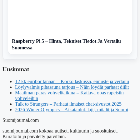
Raspberry Pi 5 – Hinta, Tekniset Tiedot Ja Vertailu
Suomessa
Uusimmat
12 kk euribor tänään – Korko laskussa, ennuste ja vertailu
Löylyvalmis pihasauna tarjous – Näin löydät parhaat diilit
Maailman paras vohvelitaikina – Kattava opas rapeisiin
vohveleihin
Talk to Strangers – Parhaat ilmaiset chat-sivustot 2025
2026 Winter Olympics – Aikataulut, lajit, mitalit ja Suomi
Suomijournal.com
suomijournal.com kokoaa uutiset, kulttuurin ja suositukset.
Kuratoitu ja päivitetty päivittäin.