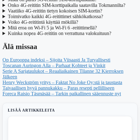
Onko 4G-reititin SIM-korttipaikalla saatavilla Tokmannilta?
Vaatiiko 4G-reititin tietyn kokoisen SIM-kortin?
Toimivatko kaikki 4G-reitittimet sähkökatkossa?
Voiko 4G-reititintä käyttää mökillä?
Mitä eroa on Wi-Fi 5 ja Wi-Fi 6 -reitittimellä?
Kuinka nopea 4G-reititin on verrattuna valokuituun?
Älä missaa
Op Eurooppa indeksi – Sijoita Viisaasti Ja Turvallisesti
Toscanan Auringon Alla – Parhaat Kohteet ja Vinkit
Serie A Sarjataulukot – Reaaliaikainen Tilanne 32 Kierroksen
Jälkeen
Henry Weckström yritys – Faktat No Joke Oy:stä ja taustasta
Taivaallisen hyvä pannukakku – Paras resepti pellilliseen
Foreca Raisio Täsmäsää – Tarkin paikallinen sääennuste nyt
LISÄÄ ARTIKKELEITA