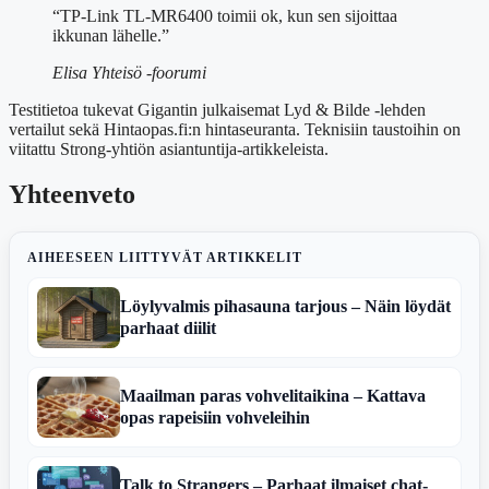
“TP-Link TL-MR6400 toimii ok, kun sen sijoittaa
ikkunan lähelle.”
Elisa Yhteisö -foorumi
Testitietoa tukevat Gigantin julkaisemat Lyd & Bilde -lehden
vertailut sekä Hintaopas.fi:n hintaseuranta. Teknisiin taustoihin on
viitattu Strong-yhtiön asiantuntija-artikkeleista.
Yhteenveto
AIHEESEEN LIITTYVÄT ARTIKKELIT
Löylyvalmis pihasauna tarjous – Näin löydät
parhaat diilit
Maailman paras vohvelitaikina – Kattava
opas rapeisiin vohveleihin
Talk to Strangers – Parhaat ilmaiset chat-