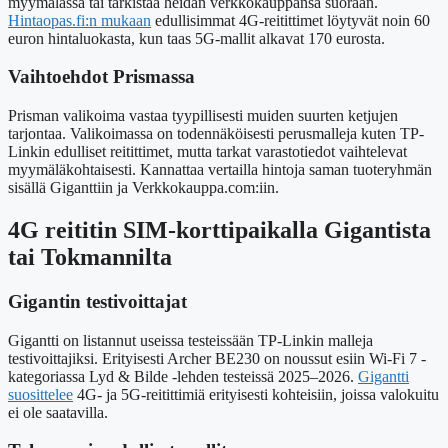
myymälässä tai tarkistaa heidän verkkokauppansa suoraan.
Hintaopas.fi:n mukaan
edullisimmat 4G-reitittimet löytyvät noin 60
euron hintaluokasta, kun taas 5G-mallit alkavat 170 eurosta.
Vaihtoehdot Prismassa
Prisman valikoima vastaa tyypillisesti muiden suurten ketjujen
tarjontaa. Valikoimassa on todennäköisesti perusmalleja kuten TP-
Linkin edulliset reitittimet, mutta tarkat varastotiedot vaihtelevat
myymäläkohtaisesti. Kannattaa vertailla hintoja saman tuoteryhmän
sisällä Giganttiin ja Verkkokauppa.com:iin.
4G reititin SIM-korttipaikalla Gigantista
tai Tokmannilta
Gigantin testivoittajat
Gigantti on listannut useissa testeissään TP-Linkin malleja
testivoittajiksi. Erityisesti Archer BE230 on noussut esiin Wi-Fi 7 -
kategoriassa Lyd & Bilde -lehden testeissä 2025–2026.
Gigantti
suosittelee
4G- ja 5G-reitittimiä erityisesti kohteisiin, joissa valokuitu
ei ole saatavilla.