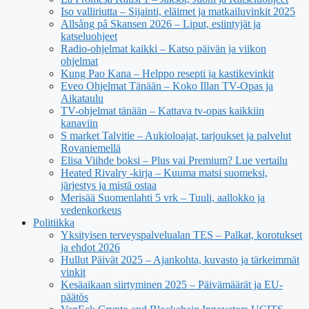
Iso valliriutta – Sijainti, eläimet ja matkailuvinkit 2025
Allsång på Skansen 2026 – Liput, esiintyjät ja
katseluohjeet
Radio-ohjelmat kaikki – Katso päivän ja viikon
ohjelmat
Kung Pao Kana – Helppo resepti ja kastikevinkit
Eveo Ohjelmat Tänään – Koko Illan TV-Opas ja
Aikataulu
TV-ohjelmat tänään – Kattava tv-opas kaikkiin
kanaviin
S market Talvitie – Aukioloajat, tarjoukset ja palvelut
Rovaniemellä
Elisa Viihde boksi – Plus vai Premium? Lue vertailu
Heated Rivalry -kirja – Kuuma matsi suomeksi,
järjestys ja mistä ostaa
Merisää Suomenlahti 5 vrk – Tuuli, aallokko ja
vedenkorkeus
Politiikka
Yksityisen terveyspalvelualan TES – Palkat, korotukset
ja ehdot 2026
Hullut Päivät 2025 – Ajankohta, kuvasto ja tärkeimmät
vinkit
Kesäaikaan siirtyminen 2025 – Päivämäärät ja EU-
päätös