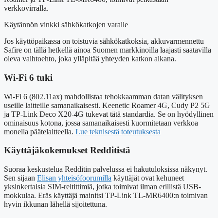
verkkovirralla.
Käytännön vinkki sähkökatkojen varalle
Jos käyttöpaikassa on toistuvia sähkökatkoksia, akkuvarmennettu
Safire on tällä hetkellä ainoa Suomen markkinoilla laajasti saatavilla
oleva vaihtoehto, joka ylläpitää yhteyden katkon aikana.
Wi-Fi 6 tuki
Wi-Fi 6 (802.11ax) mahdollistaa tehokkaamman datan välityksen
useille laitteille samanaikaisesti. Keenetic Roamer 4G, Cudy P2 5G
ja TP-Link Deco X20-4G tukevat tätä standardia. Se on hyödyllinen
ominaisuus kotona, jossa samanaikaisesti kuormitetaan verkkoa
monella päätelaitteella.
Lue teknisestä toteutuksesta
Käyttäjäkokemukset Redditistä
Suoraa keskustelua Redditin palvelussa ei hakutuloksissa näkynyt.
Sen sijaan
Elisan yhteisöfoorumilla
käyttäjät ovat kehuneet
yksinkertaisia SIM-reitittimiä, jotka toimivat ilman erillistä USB-
mokkulaa. Eräs käyttäjä mainitsi TP-Link TL-MR6400:n toimivan
hyvin ikkunan lähellä sijoitettuna.