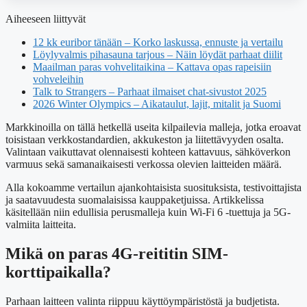
Aiheeseen liittyvät
12 kk euribor tänään – Korko laskussa, ennuste ja vertailu
Löylyvalmis pihasauna tarjous – Näin löydät parhaat diilit
Maailman paras vohvelitaikina – Kattava opas rapeisiin
vohveleihin
Talk to Strangers – Parhaat ilmaiset chat-sivustot 2025
2026 Winter Olympics – Aikataulut, lajit, mitalit ja Suomi
Markkinoilla on tällä hetkellä useita kilpailevia malleja, jotka eroavat
toisistaan verkkostandardien, akkukeston ja liitettävyyden osalta.
Valintaan vaikuttavat olennaisesti kohteen kattavuus, sähköverkon
varmuus sekä samanaikaisesti verkossa olevien laitteiden määrä.
Alla kokoamme vertailun ajankohtaisista suosituksista, testivoittajista
ja saatavuudesta suomalaisissa kauppaketjuissa. Artikkelissa
käsitellään niin edullisia perusmalleja kuin Wi-Fi 6 -tuettuja ja 5G-
valmiita laitteita.
Mikä on paras 4G-reititin SIM-
korttipaikalla?
Parhaan laitteen valinta riippuu käyttöympäristöstä ja budjetista.