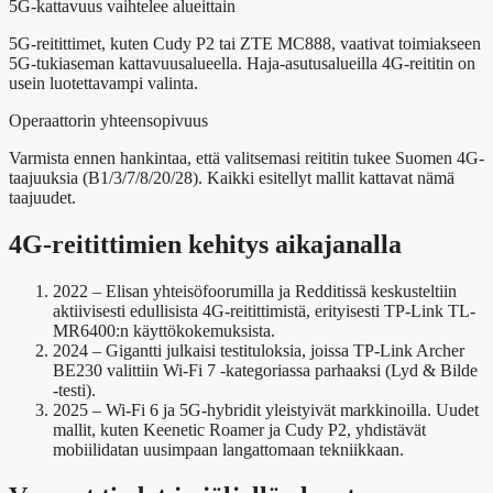
5G-kattavuus vaihtelee alueittain
5G-reitittimet, kuten Cudy P2 tai ZTE MC888, vaativat toimiakseen
5G-tukiaseman kattavuusalueella. Haja-asutusalueilla 4G-reititin on
usein luotettavampi valinta.
Operaattorin yhteensopivuus
Varmista ennen hankintaa, että valitsemasi reititin tukee Suomen 4G-
taajuuksia (B1/3/7/8/20/28). Kaikki esitellyt mallit kattavat nämä
taajuudet.
4G-reitittimien kehitys aikajanalla
2022
– Elisan yhteisöfoorumilla ja Redditissä keskusteltiin
aktiivisesti edullisista 4G-reitittimistä, erityisesti TP-Link TL-
MR6400:n käyttökokemuksista.
2024
– Gigantti julkaisi testituloksia, joissa TP-Link Archer
BE230 valittiin Wi-Fi 7 -kategoriassa parhaaksi (Lyd & Bilde
-testi).
2025
– Wi-Fi 6 ja 5G-hybridit yleistyivät markkinoilla. Uudet
mallit, kuten Keenetic Roamer ja Cudy P2, yhdistävät
mobiilidatan uusimpaan langattomaan tekniikkaan.