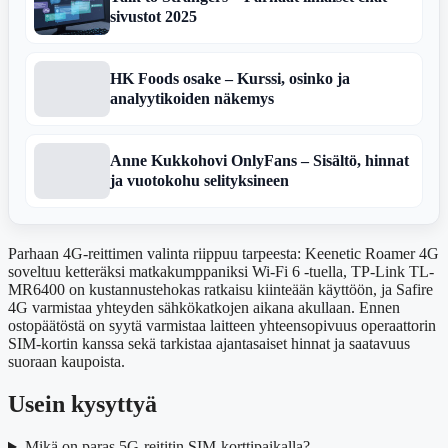
sivustot 2025
HK Foods osake – Kurssi, osinko ja
analyytikoiden näkemys
Anne Kukkohovi OnlyFans – Sisältö, hinnat
ja vuotokohu selityksineen
Parhaan 4G-reittimen valinta riippuu tarpeesta: Keenetic Roamer 4G
soveltuu ketteräksi matkakumppaniksi Wi-Fi 6 -tuella, TP-Link TL-
MR6400 on kustannustehokas ratkaisu kiinteään käyttöön, ja Safire
4G varmistaa yhteyden sähkökatkojen aikana akullaan. Ennen
ostopäätöstä on syytä varmistaa laitteen yhteensopivuus operaattorin
SIM-kortin kanssa sekä tarkistaa ajantasaiset hinnat ja saatavuus
suoraan kaupoista.
Usein kysyttyä
Mikä on paras 5G-reititin SIM-korttipaikalla?