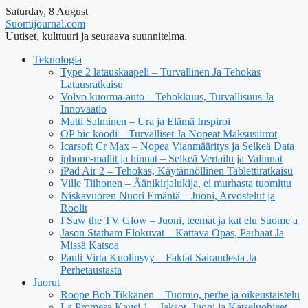
Saturday, 8 August
Suomijournal.com
Uutiset, kulttuuri ja seuraava suunnitelma.
Teknologia
Type 2 latauskaapeli – Turvallinen Ja Tehokas
Latausratkaisu
Volvo kuorma-auto – Tehokkuus, Turvallisuus Ja
Innovaatio
Matti Salminen – Ura ja Elämä Inspiroi
OP bic koodi – Turvalliset Ja Nopeat Maksusiirrot
Icarsoft Cr Max – Nopea Vianmääritys ja Selkeä Data
iphone-mallit ja hinnat – Selkeä Vertailu ja Valinnat
iPad Air 2 – Tehokas, Käytännöllinen Tablettiratkaisu
Ville Tiihonen – Äänikirjalukija, ei murhasta tuomittu
Niskavuoren Nuori Emäntä – Juoni, Arvostelut ja
Roolit
I Saw the TV Glow – Juoni, teemat ja kat elu Suome a
Jason Statham Elokuvat – Kattava Opas, Parhaat Ja
Missä Katsoa
Pauli Virta Kuolinsyy – Faktat Sairaudesta Ja
Perhetaustasta
Juorut
Roope Bob Tikkanen – Tuomio, perhe ja oikeustaistelu
La Promesa Kausi 1 – Jaksot, Juoni ja Katseluohjeet