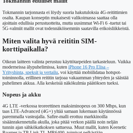
Tokmannin edulliset mallit
Tokmannin tarjonnasta ei löydy suoria hakutuloksia 4G-reitittimien
osalta. Kaupan konseptin mukaisesti valikoimassa saattaa olla
ajoittain edullisia perustuotteita, mutta uusimmat Wi-Fi 6 -tuetut tai
5G-valmiit mallit ovat todennäköisemmin saatavilla erikoisliikkeistä.
Miten valita hyvä reititin SIM-
korttipaikalla?
Oikean laitteen valinta perustuu käyttötarpeiden tarkasteluun. Vaikka
moderneissa älypuhelimissa, kuten
iPhone 16 Pro Elisa –
Yrityshinta, speksit ja vertailu
, voi käyttää mobiilidataa hotspot-
toiminnolla, erillinen reititin tarjoaa vakaamman yhteyden ja säästää
puhelimen akkua. Alla keskeisiä näkökulmia päätöksen tueksi.
Nopeus ja akku
4G LTE -verkossa teoreettinen maksiminopeus on 300 Mbps, kun
taas LTE-Advanced (4G+) yltää samaan lukemaan käytännössä
paremmalla vasteajalla. Safire-malli erottuu markkinoilla
sisäänrakennetulla akulla, joka pitää verkon päällä noin neljän
tunnin ajan sähkökatkoksen sattuessa. Muut mallit, kuten Keenetic
Roamer ja TP-Link TL-MR6400, toimivat pelkästään