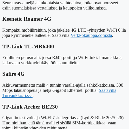
Seuraavassa neljä ajankohtaista vaihtoehtoa, jotka ovat nousseet
esiin suomalaisissa vertailuissa ja kauppojen valikoimissa.
Keenetic Roamer 4G
Kompakti mobiilireititin, joka jakelee 4G LTE -yhteyden Wi-Fi 6:lla
jopa kymmenelle laitteelle. Saatavilla
Verkkokauppa.com:sta
.
TP-Link TL-MR6400
Edullinen perusmalli, jossa RJ45-portti ja Wi-Fi-tuki. Ilman akkua,
jatkuvaan verkkovirtakäyttöön suunniteltu.
Safire 4G
Akkuvarmennettu malli 4 tunnin varalla-ajalla sähkökatkoissa. 300
Mbps latausnopeus ja neljä Gigabit Ethernet -porttia.
Saatavilla
Turvaukko.fi:ssä
.
TP-Link Archer BE230
Gigantin testivoittaja Wi-Fi 7 -kategoriassa (Lyd & Bilde 2025–26).
Huomioithan, että tämä malli ei sisällä SIM-korttipaikkaa, vaan
toimii kiinteän yhteyden reitittimenä.