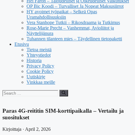
Hel Faron – Taloudelliset ja Oikeudelliset Vaikutukset
OP Bic Koodi – Turvalliset Ja Nopeat Maksusiirrot
HY avoimet työpaikat – Selkeä Opas
Uramahdollisuuksiin
Vera Stanhope Tutkii – Rikosdraama ja Tutkimus
Rose-Marie Precht – Vanhemmat, Avioliitot ja
Näyttelijänura
Tuhannen tilanteen mies – Täydellinen tietopaketti
Etusivu
Tietoa meistä
Yhteystiedot
Historia
Privacy Policy
Cookie Policy
Uutiskirje
Vinkkaa meille
Search
for:
Paras 4G-reititin SIM-korttipaikalla – Vertailu ja
suositukset
Kirjoittaja · April 2, 2026