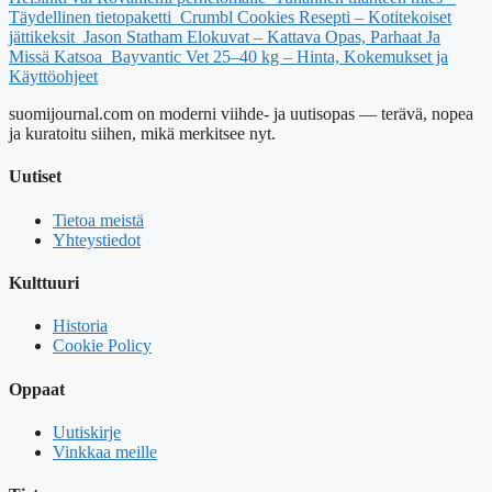
Täydellinen tietopaketti
Crumbl Cookies Resepti – Kotitekoiset
jättikeksit
Jason Statham Elokuvat – Kattava Opas, Parhaat Ja
Missä Katsoa
Bayvantic Vet 25–40 kg – Hinta, Kokemukset ja
Käyttöohjeet
suomijournal.com on moderni viihde- ja uutisopas — terävä, nopea
ja kuratoitu siihen, mikä merkitsee nyt.
Uutiset
Tietoa meistä
Yhteystiedot
Kulttuuri
Historia
Cookie Policy
Oppaat
Uutiskirje
Vinkkaa meille