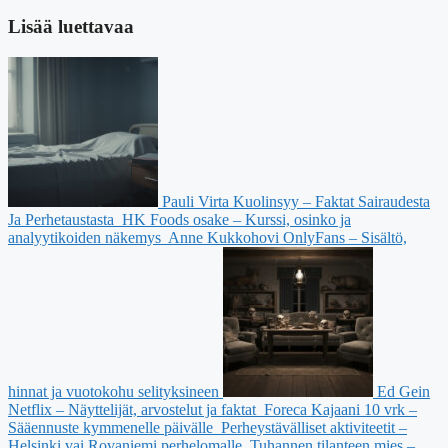
Lisää luettavaa
Pauli Virta Kuolinsyy – Faktat Sairaudesta
Ja Perhetaustasta
HK Foods osake – Kurssi, osinko ja
analyytikoiden näkemys
Anne Kukkohovi OnlyFans – Sisältö,
hinnat ja vuotokohu selityksineen
Ed Gein
Netflix – Näyttelijät, arvostelut ja faktat
Foreca Kajaani 10 vrk –
Sääennuste kymmenelle päivälle
Perheystävälliset aktiviteetit –
Helsinki vai Rovaniemi perhelomalle
Tuhannen tilanteen mies –