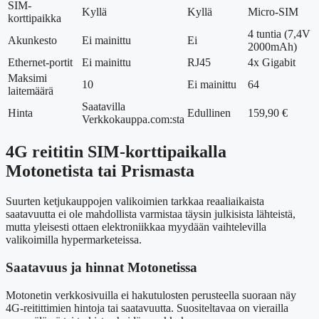
SIM-
Kyllä
Kyllä
Micro-SIM
korttipaikka
4 tuntia (7,4V
Akunkesto
Ei mainittu
Ei
2000mAh)
Ethernet-portit
Ei mainittu
RJ45
4x Gigabit
Maksimi
10
Ei mainittu
64
laitemäärä
Saatavilla
Hinta
Edullinen
159,90 €
Verkkokauppa.com:sta
4G reititin SIM-korttipaikalla
Motonetista tai Prismasta
Suurten ketjukauppojen valikoimien tarkkaa reaaliaikaista
saatavuutta ei ole mahdollista varmistaa täysin julkisista lähteistä,
mutta yleisesti ottaen elektroniikkaa myydään vaihtelevilla
valikoimilla hypermarketeissa.
Saatavuus ja hinnat Motonetissa
Motonetin verkkosivuilla ei hakutulosten perusteella suoraan näy
4G-reitittimien hintoja tai saatavuutta. Suositeltavaa on vierailla