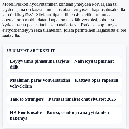
Mobiiliverkon hyödyntäminen kiinteän yhteyden korvaajana tai
täydentäjänä on kasvattanut suosiotaan erityisesti haja-asutusalueilla
ja mökkikäytössä. SIM-korttipaikallinen 4G-reititin muuntaa
operaattorin mobiilidatan langattomaksi lähiverkoksi, johon voi
kytkeä useita päätelaitteita samanaikaisesti. Ratkaisu sopii myös
etätyöskentelyyn sekä tilanteisiin, joissa perinteinen laajakaista ei ole
saatavilla.
UUSIMMAT ARTIKKELIT
Löylyvalmis pihasauna tarjous – Näin löydät parhaat
diilit
Maailman paras vohvelitaikina – Kattava opas rapeisiin
vohveleihin
Talk to Strangers – Parhaat ilmaiset chat-sivustot 2025
HK Foods osake – Kurssi, osinko ja analyytikoiden
näkemys